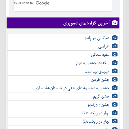
تير
شهريور
آبان
دی
اسفند
خرداد
مرداد
مهر
آذر
بهمن
تير
شهريور
آبان
دی
اسفند
مرداد
مهر
آذر
بهمن
شهريور
آخرین گزارشهای تصویری
آبان
دی
اسفند
مهر
آذر
بهمن
آبان
هیرکانی در پاییز
دی
اسفند
آذر
بهمن
افراسی
دی
اسفند
سفره شمالی
بهمن
اسفند
ریکنده؛ جشنواره دوم
سپیدی پیداست
جشن خرمن
جشنواره مجسمه های شنی در تابستان شاد ساری
جشن گریم
جشن 95 رادیو
بهار در ریکنده(2)
بهار در ریکنده(1)