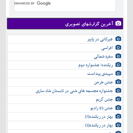
تير
شهريور
آبان
دی
اسفند
خرداد
مرداد
مهر
آذر
بهمن
تير
شهريور
آبان
دی
اسفند
مرداد
مهر
آذر
بهمن
شهريور
آخرین گزارشهای تصویری
آبان
دی
اسفند
مهر
آذر
بهمن
آبان
هیرکانی در پاییز
دی
اسفند
آذر
بهمن
افراسی
دی
اسفند
سفره شمالی
بهمن
اسفند
ریکنده؛ جشنواره دوم
سپیدی پیداست
جشن خرمن
جشنواره مجسمه های شنی در تابستان شاد ساری
جشن گریم
جشن 95 رادیو
بهار در ریکنده(2)
بهار در ریکنده(1)