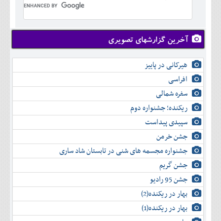
تير
شهريور
آبان
دی
اسفند
خرداد
مرداد
مهر
آذر
بهمن
تير
شهريور
آبان
دی
اسفند
مرداد
مهر
آذر
بهمن
شهريور
آخرین گزارشهای تصویری
آبان
دی
اسفند
مهر
آذر
بهمن
آبان
هیرکانی در پاییز
دی
اسفند
آذر
بهمن
افراسی
دی
اسفند
سفره شمالی
بهمن
اسفند
ریکنده؛ جشنواره دوم
سپیدی پیداست
جشن خرمن
جشنواره مجسمه های شنی در تابستان شاد ساری
جشن گریم
جشن 95 رادیو
بهار در ریکنده(2)
بهار در ریکنده(1)