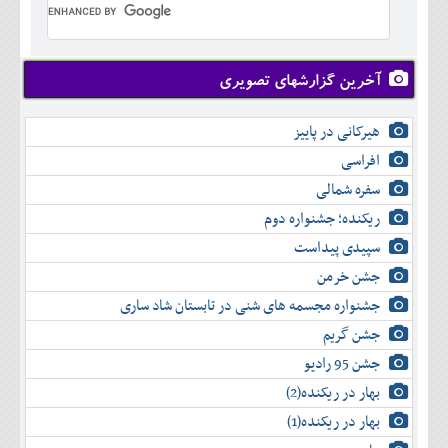
تير
شهريور
آبان
دی
اسفند
خرداد
مرداد
مهر
آذر
بهمن
تير
شهريور
آبان
دی
اسفند
مرداد
مهر
آذر
بهمن
شهريور
آخرین گزارشهای تصویری
آبان
دی
اسفند
مهر
آذر
بهمن
آبان
هیرکانی در پاییز
دی
اسفند
آذر
بهمن
افراسی
دی
اسفند
سفره شمالی
بهمن
اسفند
ریکنده؛ جشنواره دوم
سپیدی پیداست
جشن خرمن
جشنواره مجسمه های شنی در تابستان شاد ساری
جشن گریم
جشن 95 رادیو
بهار در ریکنده(2)
بهار در ریکنده(1)