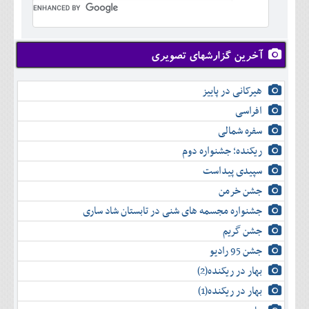
تير
شهريور
آبان
دی
اسفند
خرداد
مرداد
مهر
آذر
بهمن
تير
شهريور
آبان
دی
اسفند
مرداد
مهر
آذر
بهمن
شهريور
آخرین گزارشهای تصویری
آبان
دی
اسفند
مهر
آذر
بهمن
آبان
هیرکانی در پاییز
دی
اسفند
آذر
بهمن
افراسی
دی
اسفند
سفره شمالی
بهمن
اسفند
ریکنده؛ جشنواره دوم
سپیدی پیداست
جشن خرمن
جشنواره مجسمه های شنی در تابستان شاد ساری
جشن گریم
جشن 95 رادیو
بهار در ریکنده(2)
بهار در ریکنده(1)