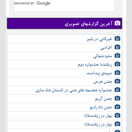
تير
شهريور
آبان
دی
اسفند
خرداد
مرداد
مهر
آذر
بهمن
تير
شهريور
آبان
دی
اسفند
مرداد
مهر
آذر
بهمن
شهريور
آخرین گزارشهای تصویری
آبان
دی
اسفند
مهر
آذر
بهمن
آبان
هیرکانی در پاییز
دی
اسفند
آذر
بهمن
افراسی
دی
اسفند
سفره شمالی
بهمن
اسفند
ریکنده؛ جشنواره دوم
سپیدی پیداست
جشن خرمن
جشنواره مجسمه های شنی در تابستان شاد ساری
جشن گریم
جشن 95 رادیو
بهار در ریکنده(2)
بهار در ریکنده(1)