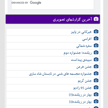
تير
شهريور
آبان
دی
اسفند
خرداد
مرداد
مهر
آذر
بهمن
تير
شهريور
آبان
دی
اسفند
مرداد
مهر
آذر
بهمن
شهريور
آخرین گزارشهای تصویری
آبان
دی
اسفند
مهر
آذر
بهمن
آبان
هیرکانی در پاییز
دی
اسفند
آذر
بهمن
افراسی
دی
اسفند
سفره شمالی
بهمن
اسفند
ریکنده؛ جشنواره دوم
سپیدی پیداست
جشن خرمن
جشنواره مجسمه های شنی در تابستان شاد ساری
جشن گریم
جشن 95 رادیو
بهار در ریکنده(2)
بهار در ریکنده(1)