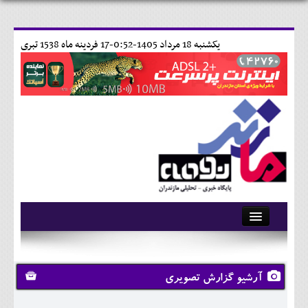
يکشنبه 18 مرداد 1405-0:52-
17 فردينه ماه 1538 تبری
آرشیو
تماس با ما
آرشیو گزارش تصویری
وبلاگ