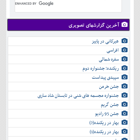
تير
شهريور
آبان
دی
اسفند
خرداد
مرداد
مهر
آذر
بهمن
تير
شهريور
آبان
دی
اسفند
مرداد
مهر
آذر
بهمن
شهريور
آخرین گزارشهای تصویری
آبان
دی
اسفند
مهر
آذر
بهمن
آبان
هیرکانی در پاییز
دی
اسفند
آذر
بهمن
افراسی
دی
اسفند
سفره شمالی
بهمن
اسفند
ریکنده؛ جشنواره دوم
سپیدی پیداست
جشن خرمن
جشنواره مجسمه های شنی در تابستان شاد ساری
جشن گریم
جشن 95 رادیو
بهار در ریکنده(2)
بهار در ریکنده(1)