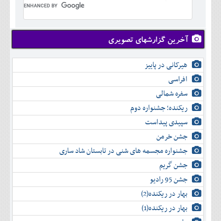
تير
شهريور
آبان
دی
اسفند
خرداد
مرداد
مهر
آذر
بهمن
تير
شهريور
آبان
دی
اسفند
مرداد
مهر
آذر
بهمن
شهريور
آخرین گزارشهای تصویری
آبان
دی
اسفند
مهر
آذر
بهمن
آبان
هیرکانی در پاییز
دی
اسفند
آذر
بهمن
افراسی
دی
اسفند
سفره شمالی
بهمن
اسفند
ریکنده؛ جشنواره دوم
سپیدی پیداست
جشن خرمن
جشنواره مجسمه های شنی در تابستان شاد ساری
جشن گریم
جشن 95 رادیو
بهار در ریکنده(2)
بهار در ریکنده(1)