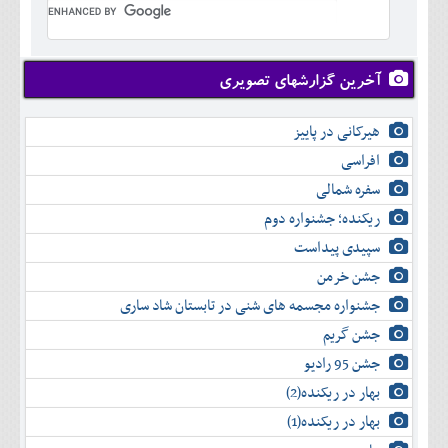
تير
شهريور
آبان
دی
اسفند
خرداد
مرداد
مهر
آذر
بهمن
تير
شهريور
آبان
دی
اسفند
مرداد
مهر
آذر
بهمن
شهريور
آخرین گزارشهای تصویری
آبان
دی
اسفند
مهر
آذر
بهمن
آبان
هیرکانی در پاییز
دی
اسفند
آذر
بهمن
افراسی
دی
اسفند
سفره شمالی
بهمن
اسفند
ریکنده؛ جشنواره دوم
سپیدی پیداست
جشن خرمن
جشنواره مجسمه های شنی در تابستان شاد ساری
جشن گریم
جشن 95 رادیو
بهار در ریکنده(2)
بهار در ریکنده(1)