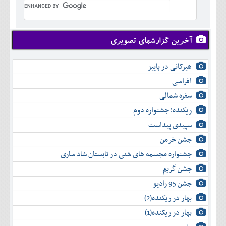
تير
شهريور
آبان
دی
اسفند
خرداد
مرداد
مهر
آذر
بهمن
تير
شهريور
آبان
دی
اسفند
مرداد
مهر
آذر
بهمن
شهريور
آخرین گزارشهای تصویری
آبان
دی
اسفند
مهر
آذر
بهمن
آبان
هیرکانی در پاییز
دی
اسفند
آذر
بهمن
افراسی
دی
اسفند
سفره شمالی
بهمن
اسفند
ریکنده؛ جشنواره دوم
سپیدی پیداست
جشن خرمن
جشنواره مجسمه های شنی در تابستان شاد ساری
جشن گریم
جشن 95 رادیو
بهار در ریکنده(2)
بهار در ریکنده(1)