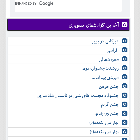
تير
شهريور
آبان
دی
اسفند
خرداد
مرداد
مهر
آذر
بهمن
تير
شهريور
آبان
دی
اسفند
مرداد
مهر
آذر
بهمن
شهريور
آخرین گزارشهای تصویری
آبان
دی
اسفند
مهر
آذر
بهمن
آبان
هیرکانی در پاییز
دی
اسفند
آذر
بهمن
افراسی
دی
اسفند
سفره شمالی
بهمن
اسفند
ریکنده؛ جشنواره دوم
سپیدی پیداست
جشن خرمن
جشنواره مجسمه های شنی در تابستان شاد ساری
جشن گریم
جشن 95 رادیو
بهار در ریکنده(2)
بهار در ریکنده(1)