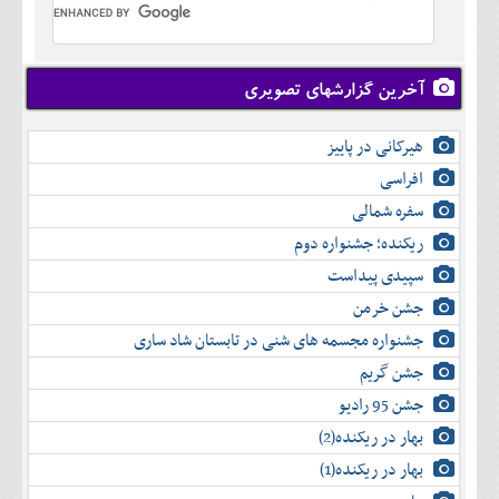
تير
شهريور
آبان
دی
اسفند
خرداد
مرداد
مهر
آذر
بهمن
تير
شهريور
آبان
دی
اسفند
مرداد
مهر
آذر
بهمن
شهريور
آخرین گزارشهای تصویری
آبان
دی
اسفند
مهر
آذر
بهمن
آبان
هیرکانی در پاییز
دی
اسفند
آذر
بهمن
افراسی
دی
اسفند
سفره شمالی
بهمن
اسفند
ریکنده؛ جشنواره دوم
سپیدی پیداست
جشن خرمن
جشنواره مجسمه های شنی در تابستان شاد ساری
جشن گریم
جشن 95 رادیو
بهار در ریکنده(2)
بهار در ریکنده(1)