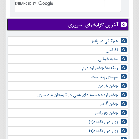
تير
شهريور
آبان
دی
اسفند
خرداد
مرداد
مهر
آذر
بهمن
تير
شهريور
آبان
دی
اسفند
مرداد
مهر
آذر
بهمن
شهريور
آخرین گزارشهای تصویری
آبان
دی
اسفند
مهر
آذر
بهمن
آبان
هیرکانی در پاییز
دی
اسفند
آذر
بهمن
افراسی
دی
اسفند
سفره شمالی
بهمن
اسفند
ریکنده؛ جشنواره دوم
سپیدی پیداست
جشن خرمن
جشنواره مجسمه های شنی در تابستان شاد ساری
جشن گریم
جشن 95 رادیو
بهار در ریکنده(2)
بهار در ریکنده(1)