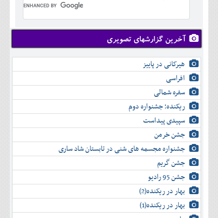
تير
شهريور
آبان
دی
اسفند
خرداد
مرداد
مهر
آذر
بهمن
تير
شهريور
آبان
دی
اسفند
مرداد
مهر
آذر
بهمن
شهريور
آخرین گزارشهای تصویری
آبان
دی
اسفند
مهر
آذر
بهمن
آبان
هیرکانی در پاییز
دی
اسفند
آذر
بهمن
افراسی
دی
اسفند
سفره شمالی
بهمن
اسفند
ریکنده؛ جشنواره دوم
سپیدی پیداست
جشن خرمن
جشنواره مجسمه های شنی در تابستان شاد ساری
جشن گریم
جشن 95 رادیو
بهار در ریکنده(2)
بهار در ریکنده(1)