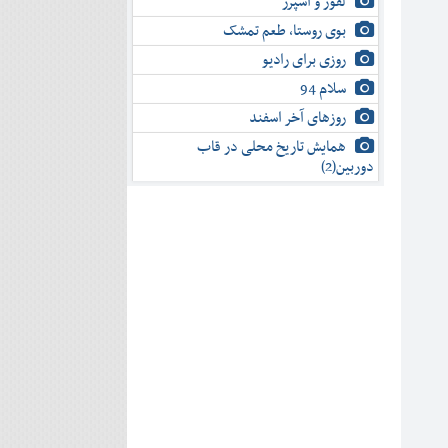
لفور و اسپرز
بوی روستا، طعم تمشک
روزی برای رادیو
سلام 94
روزهای آخر اسفند
همایش تاریخ محلی در قاب
دوربین(2)