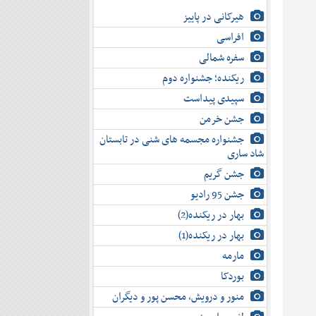
هیرکانی در پاییز
افراسی
سفره شمالی
ریکنده؛ جشنواره دوم
سپیدی پیداست
جشن خرمن
جشنواره مجسمه های شنی در تابستان
شاد ساری
جشن گریم
جشن 95 رادیو
بهار در ریکنده(2)
بهار در ریکنده(1)
مارمه
بوردکا
منور و درویش، محسن پور و دیگران