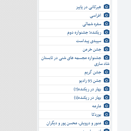
هیرکانی در پاییز
افراسی
سفره شمالی
ریکنده؛ جشنواره دوم
سپیدی پیداست
جشن خرمن
جشنواره مجسمه های شنی در تابستان
شاد ساری
جشن گریم
جشن 95 رادیو
بهار در ریکنده(2)
بهار در ریکنده(1)
مارمه
بوردکا
منور و درویش، محسن پور و دیگران