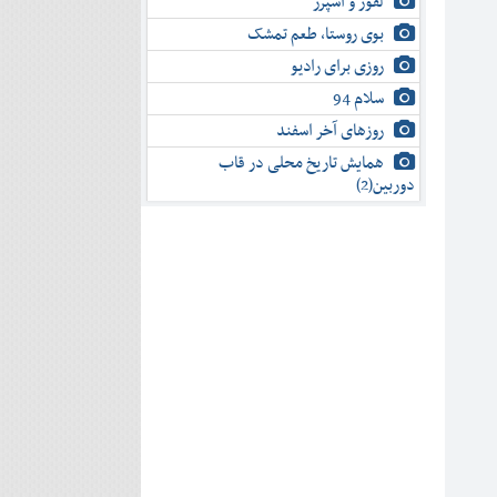
لفور و اسپرز
بوی روستا، طعم تمشک
روزی برای رادیو
سلام 94
روزهای آخر اسفند
همایش تاریخ محلی در قاب
دوربین(2)