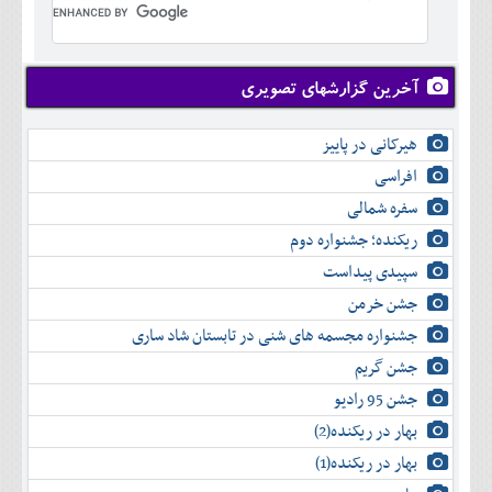
تير
شهريور
آبان
دی
اسفند
خرداد
مرداد
مهر
آذر
بهمن
تير
شهريور
آبان
دی
اسفند
مرداد
مهر
آذر
بهمن
شهريور
آخرین گزارشهای تصویری
آبان
دی
اسفند
مهر
آذر
بهمن
آبان
هیرکانی در پاییز
دی
اسفند
آذر
بهمن
افراسی
دی
اسفند
سفره شمالی
بهمن
اسفند
ریکنده؛ جشنواره دوم
سپیدی پیداست
جشن خرمن
جشنواره مجسمه های شنی در تابستان شاد ساری
جشن گریم
جشن 95 رادیو
بهار در ریکنده(2)
بهار در ریکنده(1)