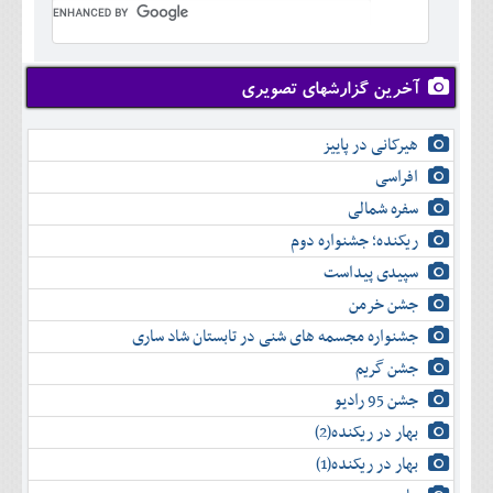
تير
شهريور
آبان
دی
اسفند
خرداد
مرداد
مهر
آذر
بهمن
تير
شهريور
آبان
دی
اسفند
مرداد
مهر
آذر
بهمن
شهريور
آخرین گزارشهای تصویری
آبان
دی
اسفند
مهر
آذر
بهمن
آبان
هیرکانی در پاییز
دی
اسفند
آذر
بهمن
افراسی
دی
اسفند
سفره شمالی
بهمن
اسفند
ریکنده؛ جشنواره دوم
سپیدی پیداست
جشن خرمن
جشنواره مجسمه های شنی در تابستان شاد ساری
جشن گریم
جشن 95 رادیو
بهار در ریکنده(2)
بهار در ریکنده(1)