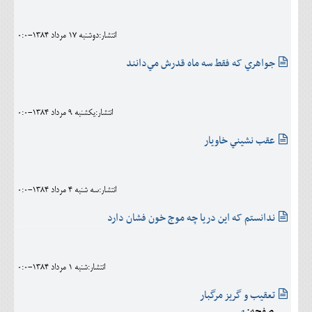
اجتماعی
انتشار:دوشنبه 17 مرداد 1384-0:0
مهرورزان
جواهري که فقط سه ماه قدرش مي‌دانند
کلینیک
حقوقی
انتشار:يکشنبه 9 مرداد 1384-0:0
محیط زیست و گردشگری
عقب نشيني خاويار
فرهنگی و هنری
اقتصادی
انتشار:سه شنبه 4 مرداد 1384-0:0
سیاسی
ندانستم که اين دريا چه موج خون فشان دارد
خانه
انتشار:شنبه 1 مرداد 1384-0:0
تعقيب‌ و گريز مرگبار
صفحه: