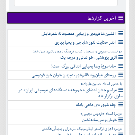
خرداد
تير
مرداد
شهريور
آخرین گزارشها
مهر
آبان
افشین شاهرودی و زیبایی معصومانۀ شعرهایش
آذر
اندر حکایت لفور شاباجی و یحیا بهاری
دی
در نشست معرفی و سنجش کتاب فرهنگ نام‌های تبری بیان شد:
بهمن
اثری پژوهشی، خواندنی و درجه یک
اسفند
خانه‌موزۀ رضا یحیایی اتفاقی بزرگ است!
روستای میان‌رود قائم‌شهر، میزبان خوانِ خردِ فردوسی
با حضور استاد حسین علیزاده؛
مراسم جشن امضای مجموعه «دستگاه‌های موسیقی ایران» در
ساری برگزار شد
چله شوی دی ماهی بادله
دربارۀ استاد «فردوس مجیبی»
خوش‌نویسِ سایه‌نشین
درباره اجرای ارکستر فیلارمونیک مازندران و پدیدآورندگانش
چه خوب‌اند این امیدها و روشنایی ها