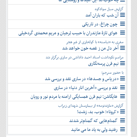
گزارشِ سیل سوادکوه
آن شب که باران آمد
چون چراغ، در تاریکی
هوای تازۀ مازندران با حبیب بُرجیان و مریم محمدی کُردخیلی
سفری به «نیاسته» با کوله‌باری از غم هجر
آخر دل من ز غصه خون خواهد شد
مراسم نکوداشت استاد احمد داداشی در ساری برگزار شد
نیم قرن پرسه‌نگاری
با حضور مترجم؛
«دریاس و جسدها» در ساری نقد و بررسی شد
نقد و بررسی «آخرین انار دنیا» در ساری
هایگاشن؛ نیم قرن همسایگی ارامنه با مردم نور و رویان
گزارش «مازندنومه» از بیمارستان شهدای زیراب
«کرونا»؛ خوب، بد، زشت!
گمنام‌هایی که گمنام‌تر شدند
رفتید ولی به یاد ما می مانید