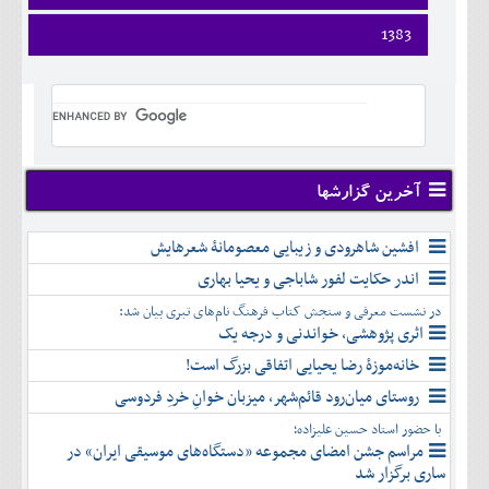
فروردين
1383
ارديبهشت
فروردين
خرداد
ارديبهشت
تير
خرداد
مرداد
تير
شهريور
مرداد
مهر
شهريور
آخرین گزارشها
آبان
مهر
آذر
آبان
افشین شاهرودی و زیبایی معصومانۀ شعرهایش
دی
آذر
بهمن
اندر حکایت لفور شاباجی و یحیا بهاری
دی
اسفند
در نشست معرفی و سنجش کتاب فرهنگ نام‌های تبری بیان شد:
بهمن
اثری پژوهشی، خواندنی و درجه یک
اسفند
خانه‌موزۀ رضا یحیایی اتفاقی بزرگ است!
روستای میان‌رود قائم‌شهر، میزبان خوانِ خردِ فردوسی
با حضور استاد حسین علیزاده؛
مراسم جشن امضای مجموعه «دستگاه‌های موسیقی ایران» در
ساری برگزار شد