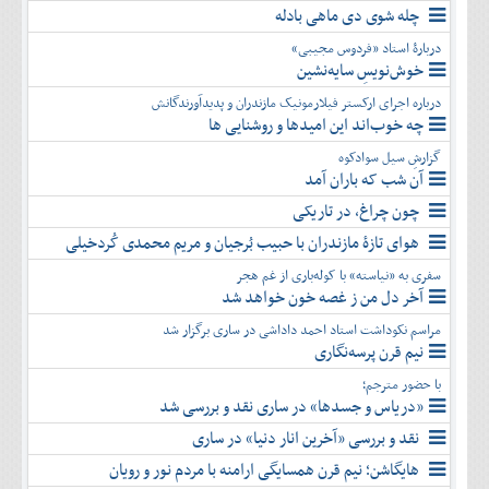
چله شوی دی ماهی بادله
دربارۀ استاد «فردوس مجیبی»
خوش‌نویسِ سایه‌نشین
درباره اجرای ارکستر فیلارمونیک مازندران و پدیدآورندگانش
چه خوب‌اند این امیدها و روشنایی ها
گزارشِ سیل سوادکوه
آن شب که باران آمد
چون چراغ، در تاریکی
هوای تازۀ مازندران با حبیب بُرجیان و مریم محمدی کُردخیلی
سفری به «نیاسته» با کوله‌باری از غم هجر
آخر دل من ز غصه خون خواهد شد
مراسم نکوداشت استاد احمد داداشی در ساری برگزار شد
نیم قرن پرسه‌نگاری
با حضور مترجم؛
«دریاس و جسدها» در ساری نقد و بررسی شد
نقد و بررسی «آخرین انار دنیا» در ساری
هایگاشن؛ نیم قرن همسایگی ارامنه با مردم نور و رویان