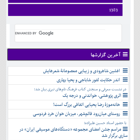
ارديبهشت
تير
فروردين
1383
خرداد
مرداد
ارديبهشت
تير
شهريور
فروردين
خرداد
مرداد
مهر
ارديبهشت
تير
شهريور
آبان
خرداد
مرداد
مهر
آذر
تير
شهريور
آبان
دی
مرداد
مهر
آذر
بهمن
شهريور
آخرین گزارشها
آبان
دی
اسفند
مهر
آذر
بهمن
آبان
افشین شاهرودی و زیبایی معصومانۀ شعرهایش
دی
اسفند
آذر
بهمن
اندر حکایت لفور شاباجی و یحیا بهاری
دی
اسفند
در نشست معرفی و سنجش کتاب فرهنگ نام‌های تبری بیان شد:
بهمن
اثری پژوهشی، خواندنی و درجه یک
اسفند
خانه‌موزۀ رضا یحیایی اتفاقی بزرگ است!
روستای میان‌رود قائم‌شهر، میزبان خوانِ خردِ فردوسی
با حضور استاد حسین علیزاده؛
مراسم جشن امضای مجموعه «دستگاه‌های موسیقی ایران» در
ساری برگزار شد