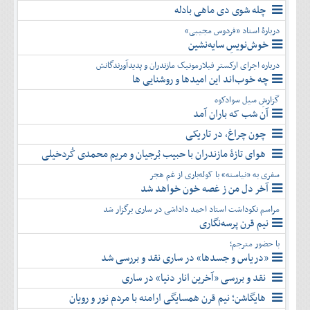
چله شوی دی ماهی بادله
دربارۀ استاد «فردوس مجیبی»
خوش‌نویسِ سایه‌نشین
درباره اجرای ارکستر فیلارمونیک مازندران و پدیدآورندگانش
چه خوب‌اند این امیدها و روشنایی ها
گزارشِ سیل سوادکوه
آن شب که باران آمد
چون چراغ، در تاریکی
هوای تازۀ مازندران با حبیب بُرجیان و مریم محمدی کُردخیلی
سفری به «نیاسته» با کوله‌باری از غم هجر
آخر دل من ز غصه خون خواهد شد
مراسم نکوداشت استاد احمد داداشی در ساری برگزار شد
نیم قرن پرسه‌نگاری
با حضور مترجم؛
«دریاس و جسدها» در ساری نقد و بررسی شد
نقد و بررسی «آخرین انار دنیا» در ساری
هایگاشن؛ نیم قرن همسایگی ارامنه با مردم نور و رویان