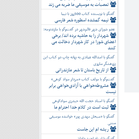
تعصبات به موسیقی ما ضربه می زند
گفتگو با نویسنده کتاب 500روز با نیما
نیمه گمشده اسطوره شعر فارسی
عضو شورای شهر قائم‌شهر در گفت‌و‌گو با مازندنومه:
شهردار را به حاشیه برده اند/ برخی
اعضای شورا در کار شهردار دخالت می
کنند
گفتگو با اسدالله عمادی به بهانه چاپ دو کتاب این
پژوهشگر ساروی
از تاریخ باستان تا شعر مازندرانی
گفت‌وگو با مولف کتاب «سردار سواد کوهی»
مشروطه‌خواهی با آزادی‌خواهی برابر
نیست
گفتگو با استاد حجت الله حیدری سوادکوهی
ثبت است در کلام خدا احترام ما
گفتگو با «سبحان مهدی پور» خواننده موسیقی
سنتی
ریشه ام این جاست
گفتگو با استاد احمد داداشی