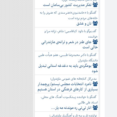
تفكر مديريت کشور بی‌سامان است
گفتگو با «حامدنبوی»؛هنرمندی که هنرش را به
خانه‌های مردم برده است
نان و عشق
گفت‌وگو با داود کیاقاسمی؛ شاعر، ترانه سرا و
خواننده
جای طنز در شعر و ترانه‌ی مازندرانی
خالی است
گفتگو با دکتر محمدرضا طبیبی، عضو هیأت علمی
دانشگاه مازندران
بومگردی باید به دغدغه استانی تبدیل
شود
مدیرکل کتابخانه های عمومی مازندران:
نامزد انتخابات مجلس نیستم/ پرچمدار
بسیاری از کارهای فرهنگی در استان هستیم
گفتگو با خواننده پیشکسوت آهنگ های محلی،
استاد علی طالبی
انار تی‌تی ره موندنه مه یار...
نوازنده تار و سه تار و آهنگساز مازندرانی: