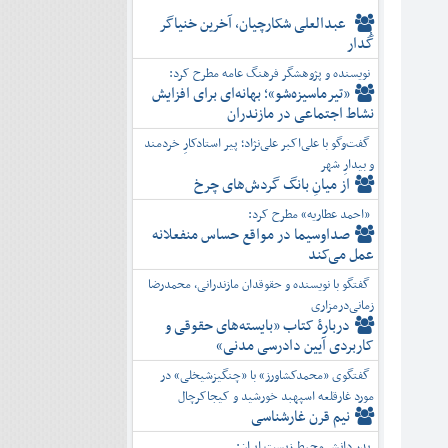
عبدالعلی شکارچیان، آخرین خنیاگر
گُدار
نویسنده و پژوهشگر فرهنگ عامه مطرح کرد:
«تیرماسیزه‌شو»؛ بهانه‌ای برای افزایش
نشاط اجتماعی در مازندران
گفت‌وگو با علی‌اکبر علی‌نژاد؛ پیر استادکارِ خردمند
و بیدارِ شهر
از میانِ بانگ گردش‌های چرخ
«احمد عطاریه» مطرح کرد:
صداوسیما در مواقع حساس منفعلانه
عمل می‌کند
گفتگو با نویسنده و حقوقدان مازندرانی، محمدرضا
زمانی‌درمزاری
دربارۀ کتاب ”بایسته‌های حقوقی و
کاربردی آیین دادرسی مدنی»
گفتگوی «محمدکشاورز» با «چنگیزشیخلی» در
مورد غارقلعه اسپهبد خورشید و کیجاکرچال
نیم قرن غارشناسی
پدر دانش محیط زیست ایران: