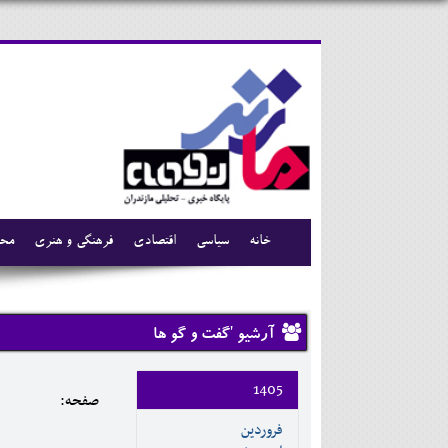
خانه
سیاسی
اقتصادی
فرهنگی و هنری
محی
آرشیو 'گفت و گو ها
1405
صفحه:
فروردين