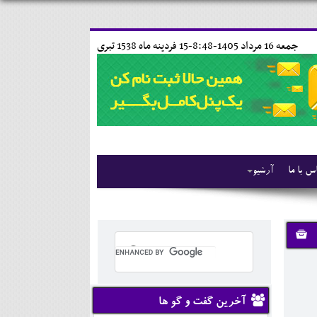
جمعه 16 مرداد 1405-8:48-
15 فردينه ماه 1538 تبری
س با ما
آرشیو
آخرین گفت و گو ها