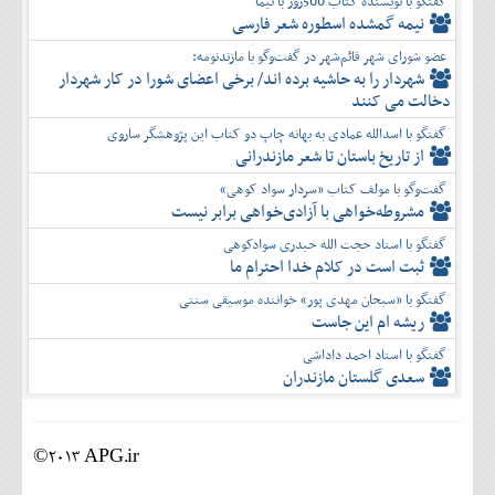
گفتگو با نویسنده کتاب 500روز با نیما
نیمه گمشده اسطوره شعر فارسی
عضو شورای شهر قائم‌شهر در گفت‌و‌گو با مازندنومه:
شهردار را به حاشیه برده اند/ برخی اعضای شورا در کار شهردار
دخالت می کنند
گفتگو با اسدالله عمادی به بهانه چاپ دو کتاب این پژوهشگر ساروی
از تاریخ باستان تا شعر مازندرانی
گفت‌وگو با مولف کتاب «سردار سواد کوهی»
مشروطه‌خواهی با آزادی‌خواهی برابر نیست
گفتگو با استاد حجت الله حیدری سوادکوهی
ثبت است در کلام خدا احترام ما
گفتگو با «سبحان مهدی پور» خواننده موسیقی سنتی
ریشه ام این جاست
گفتگو با استاد احمد داداشی
سعدی گلستان مازندران
©2013 APG.ir