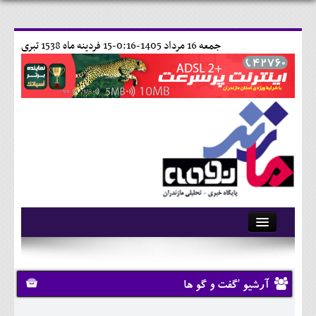
جمعه 16 مرداد 1405-0:16-
15 فردينه ماه 1538 تبری
آرشیو
تماس با ما
آرشیو 'گفت و گو ها
وبلاگ