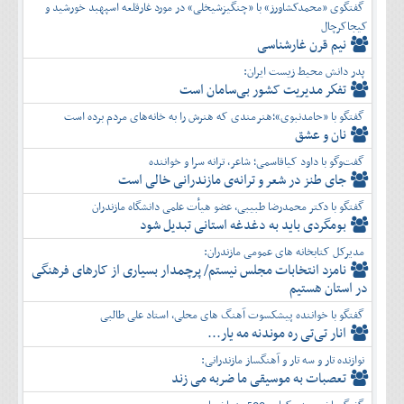
گفتگوی «محمدکشاورز» با «چنگیزشیخلی» در مورد غارقلعه اسپهبد خورشید و
کیجاکرچال
نیم قرن غارشناسی
پدر دانش محیط زیست ایران:
تفكر مديريت کشور بی‌سامان است
گفتگو با «حامدنبوی»؛هنرمندی که هنرش را به خانه‌های مردم برده است
نان و عشق
گفت‌وگو با داود کیاقاسمی؛ شاعر، ترانه سرا و خواننده
جای طنز در شعر و ترانه‌ی مازندرانی خالی است
گفتگو با دکتر محمدرضا طبیبی، عضو هیأت علمی دانشگاه مازندران
بومگردی باید به دغدغه استانی تبدیل شود
مدیرکل کتابخانه های عمومی مازندران:
نامزد انتخابات مجلس نیستم/ پرچمدار بسیاری از کارهای فرهنگی
در استان هستیم
گفتگو با خواننده پیشکسوت آهنگ های محلی، استاد علی طالبی
انار تی‌تی ره موندنه مه یار...
نوازنده تار و سه تار و آهنگساز مازندرانی:
تعصبات به موسیقی ما ضربه می زند