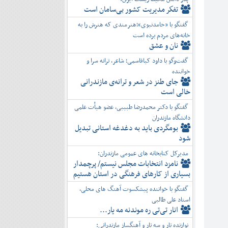
تفكر مديريت کشور بی‌سامان است
گفتگو با «حامدنبوی»؛هنرمندی که هنرش را به
خانه‌های مردم برده است
نان و عشق
گفت‌وگو با داود کیاقاسمی؛ شاعر، ترانه سرا و
خواننده
جای طنز در شعر و ترانه‌ی مازندرانی
خالی است
گفتگو با دکتر محمدرضا طبیبی، عضو هیأت علمی
دانشگاه مازندران
بومگردی باید به دغدغه استانی تبدیل
شود
مدیرکل کتابخانه های عمومی مازندران:
نامزد انتخابات مجلس نیستم/ پرچمدار
بسیاری از کارهای فرهنگی در استان هستیم
گفتگو با خواننده پیشکسوت آهنگ های محلی،
استاد علی طالبی
انار تی‌تی ره موندنه مه یار...
نوازنده تار و سه تار و آهنگساز مازندرانی: