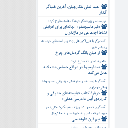
عبدالعلی شکارچیان، آخرین خنیاگر
گُدار
نویسنده و پژوهشگر فرهنگ عامه مطرح کرد:
«تیرماسیزه‌شو»؛ بهانه‌ای برای افزایش
نشاط اجتماعی در مازندران
گفت‌وگو با علی‌اکبر علی‌نژاد؛ پیر استادکارِ خردمند
و بیدارِ شهر
از میانِ بانگ گردش‌های چرخ
«احمد عطاریه» مطرح کرد:
صداوسیما در مواقع حساس منفعلانه
عمل می‌کند
گفتگو با نویسنده و حقوقدان مازندرانی، محمدرضا
زمانی‌درمزاری
دربارۀ کتاب ”بایسته‌های حقوقی و
کاربردی آیین دادرسی مدنی»
گفتگوی «محمدکشاورز» با «چنگیزشیخلی» در
مورد غارقلعه اسپهبد خورشید و کیجاکرچال
نیم قرن غارشناسی
پدر دانش محیط زیست ایران: