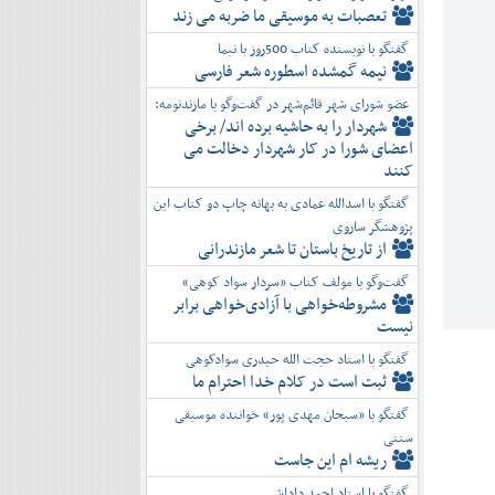
تعصبات به موسیقی ما ضربه می زند
گفتگو با نویسنده کتاب 500روز با نیما
نیمه گمشده اسطوره شعر فارسی
عضو شورای شهر قائم‌شهر در گفت‌و‌گو با مازندنومه:
شهردار را به حاشیه برده اند/ برخی
اعضای شورا در کار شهردار دخالت می
کنند
گفتگو با اسدالله عمادی به بهانه چاپ دو کتاب این
پژوهشگر ساروی
از تاریخ باستان تا شعر مازندرانی
گفت‌وگو با مولف کتاب «سردار سواد کوهی»
مشروطه‌خواهی با آزادی‌خواهی برابر
نیست
گفتگو با استاد حجت الله حیدری سوادکوهی
ثبت است در کلام خدا احترام ما
گفتگو با «سبحان مهدی پور» خواننده موسیقی
سنتی
ریشه ام این جاست
گفتگو با استاد احمد داداشی