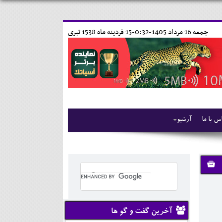
جمعه 16 مرداد 1405-0:32-
15 فردينه ماه 1538 تبری
س با ما
آرشیو
آخرین گفت و گو ها