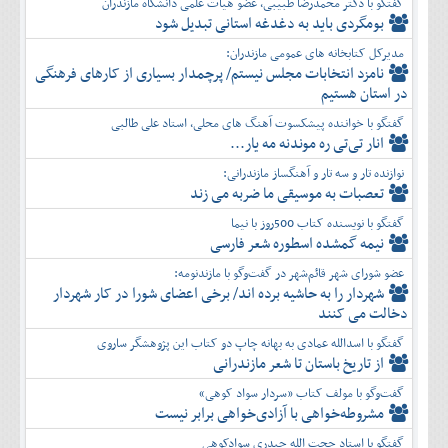
گفتگو با دکتر محمدرضا طبیبی، عضو هیأت علمی دانشگاه مازندران
بومگردی باید به دغدغه استانی تبدیل شود
مدیرکل کتابخانه های عمومی مازندران:
نامزد انتخابات مجلس نیستم/ پرچمدار بسیاری از کارهای فرهنگی
در استان هستیم
گفتگو با خواننده پیشکسوت آهنگ های محلی، استاد علی طالبی
انار تی‌تی ره موندنه مه یار...
نوازنده تار و سه تار و آهنگساز مازندرانی:
تعصبات به موسیقی ما ضربه می زند
گفتگو با نویسنده کتاب 500روز با نیما
نیمه گمشده اسطوره شعر فارسی
عضو شورای شهر قائم‌شهر در گفت‌و‌گو با مازندنومه:
شهردار را به حاشیه برده اند/ برخی اعضای شورا در کار شهردار
دخالت می کنند
گفتگو با اسدالله عمادی به بهانه چاپ دو کتاب این پژوهشگر ساروی
از تاریخ باستان تا شعر مازندرانی
گفت‌وگو با مولف کتاب «سردار سواد کوهی»
مشروطه‌خواهی با آزادی‌خواهی برابر نیست
گفتگو با استاد حجت الله حیدری سوادکوهی