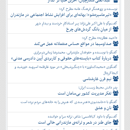
عبدالعلی شکارچیان، آخرین خنیاگر گُدار
آذر
نویسنده و پژوهشگر فرهنگ عامه مطرح کرد:
دی
«تیرماسیزه‌شو»؛ بهانه‌ای برای افزایش نشاط اجتماعی در مازندران
بهمن
گفت‌وگو با علی‌اکبر علی‌نژاد؛ پیر استادکارِ خردمند و بیدارِ شهر
اسفند
از میانِ بانگ گردش‌های چرخ
«احمد عطاریه» مطرح کرد:
صداوسیما در مواقع حساس منفعلانه عمل می‌کند
گفتگو با نویسنده و حقوقدان مازندرانی، محمدرضا زمانی‌درمزاری
دربارۀ کتاب ”بایسته‌های حقوقی و کاربردی آیین دادرسی مدنی»
گفتگوی «محمدکشاورز» با «چنگیزشیخلی» در مورد غارقلعه اسپهبد خورشید و
کیجاکرچال
نیم قرن غارشناسی
پدر دانش محیط زیست ایران:
تفكر مديريت کشور بی‌سامان است
گفتگو با «حامدنبوی»؛هنرمندی که هنرش را به خانه‌های مردم برده است
نان و عشق
گفت‌وگو با داود کیاقاسمی؛ شاعر، ترانه سرا و خواننده
جای طنز در شعر و ترانه‌ی مازندرانی خالی است