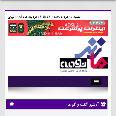
شنبه 17 مرداد 1405-8:46-
16 فردينه ماه 1538 تبری
آرشیو
تماس با ما
آرشیو 'گفت و گو ها
وبلاگ