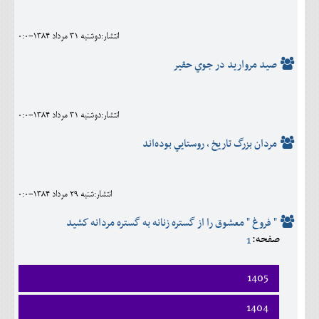
اجتماعی
انتشار:دوشنبه 31 مرداد 1384-0:0
مهرورزان
صيد مرواريد در جوي حقير
کلینیک
حقوقی
انتشار:دوشنبه 31 مرداد 1384-0:0
محیط زیست و گردشگری
مردان‌ بزرگ‌ تاريخ‌ ، روستايي‌ بوده‌اند
فرهنگی و هنری
اقتصادی
انتشار:شنبه 29 مرداد 1384-0:0
سیاسی
" فروغ " معشوق را از گستره زنانه به گستره مردانه كشيد
صفحه:
1
خانه
1405
فروردين
1404