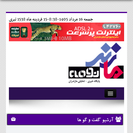
جمعه 16 مرداد 1405-8:38-
15 فردينه ماه 1538 تبری
آرشیو
تماس با ما
آرشیو 'گفت و گو ها
وبلاگ