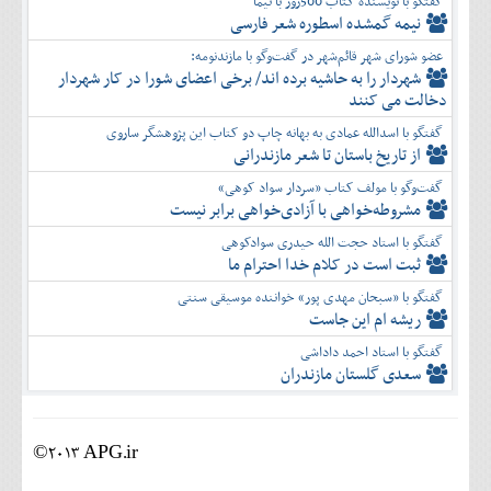
گفتگو با نویسنده کتاب 500روز با نیما
نیمه گمشده اسطوره شعر فارسی
عضو شورای شهر قائم‌شهر در گفت‌و‌گو با مازندنومه:
شهردار را به حاشیه برده اند/ برخی اعضای شورا در کار شهردار
دخالت می کنند
گفتگو با اسدالله عمادی به بهانه چاپ دو کتاب این پژوهشگر ساروی
از تاریخ باستان تا شعر مازندرانی
گفت‌وگو با مولف کتاب «سردار سواد کوهی»
مشروطه‌خواهی با آزادی‌خواهی برابر نیست
گفتگو با استاد حجت الله حیدری سوادکوهی
ثبت است در کلام خدا احترام ما
گفتگو با «سبحان مهدی پور» خواننده موسیقی سنتی
ریشه ام این جاست
گفتگو با استاد احمد داداشی
سعدی گلستان مازندران
©2013 APG.ir