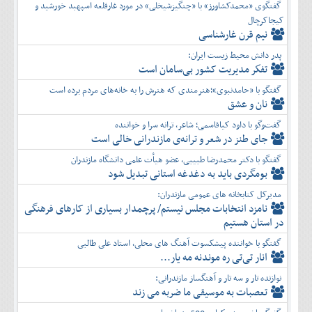
گفتگوی «محمدکشاورز» با «چنگیزشیخلی» در مورد غارقلعه اسپهبد خورشید و
کیجاکرچال
نیم قرن غارشناسی
پدر دانش محیط زیست ایران:
تفكر مديريت کشور بی‌سامان است
گفتگو با «حامدنبوی»؛هنرمندی که هنرش را به خانه‌های مردم برده است
نان و عشق
گفت‌وگو با داود کیاقاسمی؛ شاعر، ترانه سرا و خواننده
جای طنز در شعر و ترانه‌ی مازندرانی خالی است
گفتگو با دکتر محمدرضا طبیبی، عضو هیأت علمی دانشگاه مازندران
بومگردی باید به دغدغه استانی تبدیل شود
مدیرکل کتابخانه های عمومی مازندران:
نامزد انتخابات مجلس نیستم/ پرچمدار بسیاری از کارهای فرهنگی
در استان هستیم
گفتگو با خواننده پیشکسوت آهنگ های محلی، استاد علی طالبی
انار تی‌تی ره موندنه مه یار...
نوازنده تار و سه تار و آهنگساز مازندرانی:
تعصبات به موسیقی ما ضربه می زند