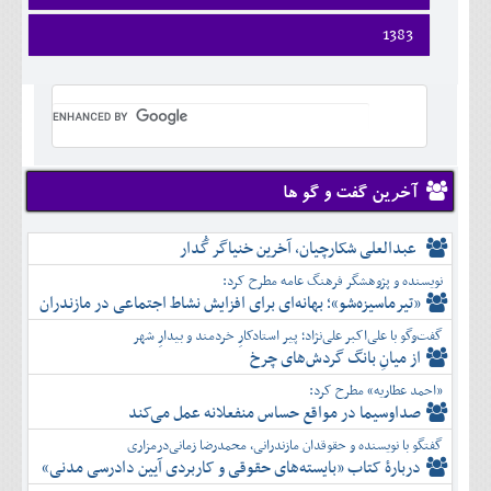
فروردين
1383
ارديبهشت
فروردين
خرداد
ارديبهشت
تير
خرداد
مرداد
تير
شهريور
مرداد
مهر
شهريور
آخرین گفت و گو ها
آبان
مهر
آذر
آبان
عبدالعلی شکارچیان، آخرین خنیاگر گُدار
دی
آذر
بهمن
نویسنده و پژوهشگر فرهنگ عامه مطرح کرد:
دی
اسفند
«تیرماسیزه‌شو»؛ بهانه‌ای برای افزایش نشاط اجتماعی در مازندران
بهمن
گفت‌وگو با علی‌اکبر علی‌نژاد؛ پیر استادکارِ خردمند و بیدارِ شهر
اسفند
از میانِ بانگ گردش‌های چرخ
«احمد عطاریه» مطرح کرد:
صداوسیما در مواقع حساس منفعلانه عمل می‌کند
گفتگو با نویسنده و حقوقدان مازندرانی، محمدرضا زمانی‌درمزاری
دربارۀ کتاب ”بایسته‌های حقوقی و کاربردی آیین دادرسی مدنی»