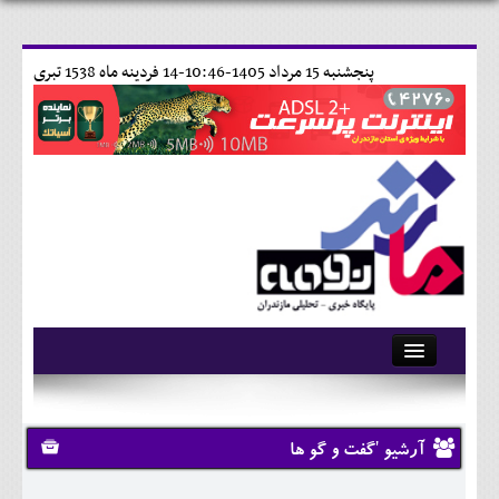
پنجشنبه 15 مرداد 1405-10:46-
14 فردينه ماه 1538 تبری
آرشیو
تماس با ما
آرشیو 'گفت و گو ها
وبلاگ