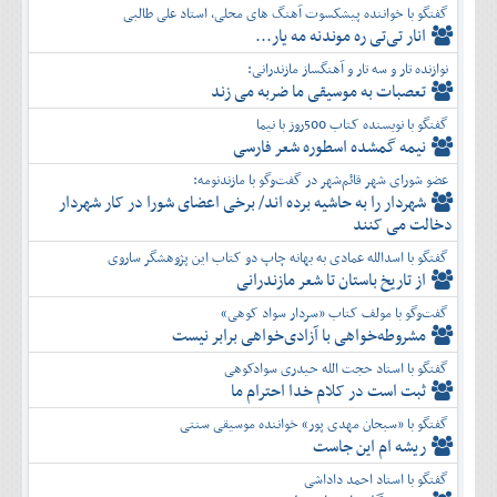
گفتگو با خواننده پیشکسوت آهنگ های محلی، استاد علی طالبی
انار تی‌تی ره موندنه مه یار...
نوازنده تار و سه تار و آهنگساز مازندرانی:
تعصبات به موسیقی ما ضربه می زند
گفتگو با نویسنده کتاب 500روز با نیما
نیمه گمشده اسطوره شعر فارسی
عضو شورای شهر قائم‌شهر در گفت‌و‌گو با مازندنومه:
شهردار را به حاشیه برده اند/ برخی اعضای شورا در کار شهردار
دخالت می کنند
گفتگو با اسدالله عمادی به بهانه چاپ دو کتاب این پژوهشگر ساروی
از تاریخ باستان تا شعر مازندرانی
گفت‌وگو با مولف کتاب «سردار سواد کوهی»
مشروطه‌خواهی با آزادی‌خواهی برابر نیست
گفتگو با استاد حجت الله حیدری سوادکوهی
ثبت است در کلام خدا احترام ما
گفتگو با «سبحان مهدی پور» خواننده موسیقی سنتی
ریشه ام این جاست
گفتگو با استاد احمد داداشی