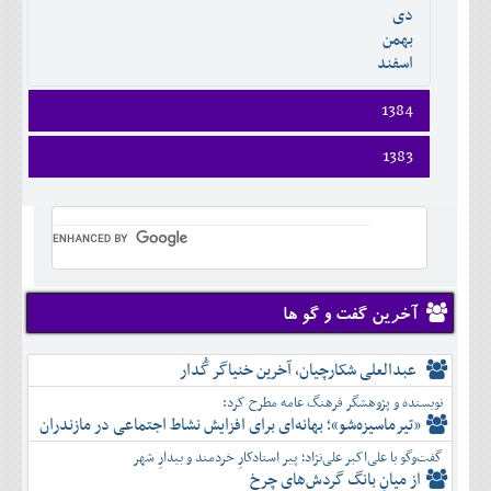
دی
اسفند
بهمن
اسفند
1384
فروردين
1383
ارديبهشت
فروردين
خرداد
ارديبهشت
تير
خرداد
مرداد
تير
شهريور
مرداد
مهر
شهريور
آخرین گفت و گو ها
آبان
مهر
آذر
آبان
عبدالعلی شکارچیان، آخرین خنیاگر گُدار
دی
آذر
بهمن
نویسنده و پژوهشگر فرهنگ عامه مطرح کرد:
دی
اسفند
«تیرماسیزه‌شو»؛ بهانه‌ای برای افزایش نشاط اجتماعی در مازندران
بهمن
گفت‌وگو با علی‌اکبر علی‌نژاد؛ پیر استادکارِ خردمند و بیدارِ شهر
اسفند
از میانِ بانگ گردش‌های چرخ