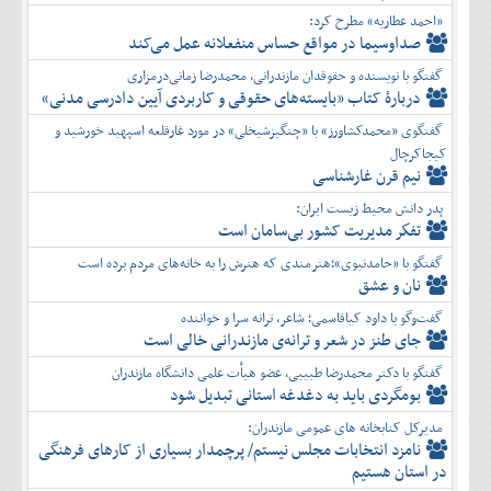
«احمد عطاریه» مطرح کرد:
صداوسیما در مواقع حساس منفعلانه عمل می‌کند
گفتگو با نویسنده و حقوقدان مازندرانی، محمدرضا زمانی‌درمزاری
دربارۀ کتاب ”بایسته‌های حقوقی و کاربردی آیین دادرسی مدنی»
گفتگوی «محمدکشاورز» با «چنگیزشیخلی» در مورد غارقلعه اسپهبد خورشید و
کیجاکرچال
نیم قرن غارشناسی
پدر دانش محیط زیست ایران:
تفكر مديريت کشور بی‌سامان است
گفتگو با «حامدنبوی»؛هنرمندی که هنرش را به خانه‌های مردم برده است
نان و عشق
گفت‌وگو با داود کیاقاسمی؛ شاعر، ترانه سرا و خواننده
جای طنز در شعر و ترانه‌ی مازندرانی خالی است
گفتگو با دکتر محمدرضا طبیبی، عضو هیأت علمی دانشگاه مازندران
بومگردی باید به دغدغه استانی تبدیل شود
مدیرکل کتابخانه های عمومی مازندران:
نامزد انتخابات مجلس نیستم/ پرچمدار بسیاری از کارهای فرهنگی
در استان هستیم