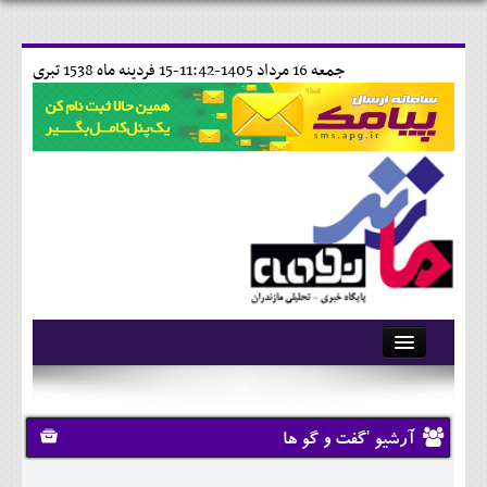
جمعه 16 مرداد 1405-11:42-
15 فردينه ماه 1538 تبری
آرشیو
تماس با ما
آرشیو 'گفت و گو ها
وبلاگ