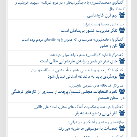
گفتگوی «محمدکشاورز» با «چنگیزشیخلی» در مورد غارقلعه اسپهبد خورشید و
کیجاکرچال
نیم قرن غارشناسی
پدر دانش محیط زیست ایران:
تفكر مديريت کشور بی‌سامان است
گفتگو با «حامدنبوی»؛هنرمندی که هنرش را به خانه‌های مردم برده است
نان و عشق
گفت‌وگو با داود کیاقاسمی؛ شاعر، ترانه سرا و خواننده
جای طنز در شعر و ترانه‌ی مازندرانی خالی است
گفتگو با دکتر محمدرضا طبیبی، عضو هیأت علمی دانشگاه مازندران
بومگردی باید به دغدغه استانی تبدیل شود
مدیرکل کتابخانه های عمومی مازندران:
نامزد انتخابات مجلس نیستم/ پرچمدار بسیاری از کارهای فرهنگی
در استان هستیم
گفتگو با خواننده پیشکسوت آهنگ های محلی، استاد علی طالبی
انار تی‌تی ره موندنه مه یار...
نوازنده تار و سه تار و آهنگساز مازندرانی:
تعصبات به موسیقی ما ضربه می زند