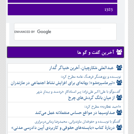
فروردين
1383
ارديبهشت
فروردين
خرداد
ارديبهشت
تير
خرداد
مرداد
تير
شهريور
مرداد
مهر
شهريور
آخرین گفت و گو ها
آبان
مهر
آذر
آبان
عبدالعلی شکارچیان، آخرین خنیاگر گُدار
دی
آذر
بهمن
نویسنده و پژوهشگر فرهنگ عامه مطرح کرد:
دی
اسفند
«تیرماسیزه‌شو»؛ بهانه‌ای برای افزایش نشاط اجتماعی در مازندران
بهمن
گفت‌وگو با علی‌اکبر علی‌نژاد؛ پیر استادکارِ خردمند و بیدارِ شهر
اسفند
از میانِ بانگ گردش‌های چرخ
«احمد عطاریه» مطرح کرد:
صداوسیما در مواقع حساس منفعلانه عمل می‌کند
گفتگو با نویسنده و حقوقدان مازندرانی، محمدرضا زمانی‌درمزاری
دربارۀ کتاب ”بایسته‌های حقوقی و کاربردی آیین دادرسی مدنی»