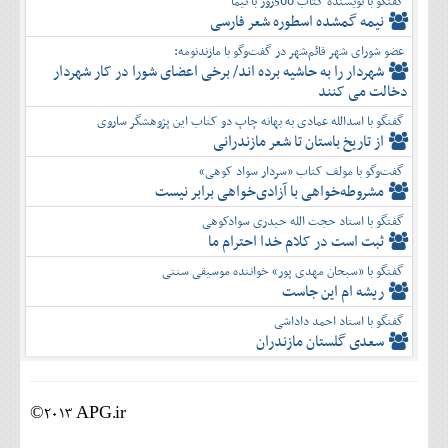
گفتگو با نویسنده کتاب 500روز با نیما
نیمه گمشده اسطوره شعر فارسی
عضو شورای شهر قائم‌شهر در گفت‌و‌گو با مازندنومه:
شهردار را به حاشیه برده اند/ برخی اعضای شورا در کار شهردار
دخالت می کنند
گفتگو با اسدالله عمادی به بهانه چاپ دو کتاب این پژوهشگر ساروی
از تاریخ باستان تا شعر مازندرانی
گفت‌وگو با مولف کتاب «سردار سواد کوهی»
مشروطه‌خواهی با آزادی‌خواهی برابر نیست
گفتگو با استاد حجت الله حیدری سوادکوهی
ثبت است در کلام خدا احترام ما
گفتگو با «سبحان مهدی پور» خواننده موسیقی سنتی
ریشه ام این جاست
گفتگو با استاد احمد داداشی
سعدی گلستان مازندران
©2013 APG.ir