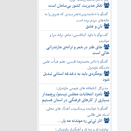
تفكر مديريت کشور بی‌سامان است
گفتگو با «حامدنبوی»؛هنرمندی که هنرش را به
خانه‌های مردم برده است
نان و عشق
گفت‌وگو با داود کیاقاسمی؛ شاعر، ترانه سرا و
خواننده
جای طنز در شعر و ترانه‌ی مازندرانی
خالی است
گفتگو با دکتر محمدرضا طبیبی، عضو هیأت علمی
دانشگاه مازندران
بومگردی باید به دغدغه استانی تبدیل
شود
مدیرکل کتابخانه های عمومی مازندران:
نامزد انتخابات مجلس نیستم/ پرچمدار
بسیاری از کارهای فرهنگی در استان هستیم
گفتگو با خواننده پیشکسوت آهنگ های محلی،
استاد علی طالبی
انار تی‌تی ره موندنه مه یار...
نوازنده تار و سه تار و آهنگساز مازندرانی: