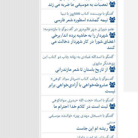
تعصبات به موسیقی ما ضربه می زند
گفتگو با نویسنده کتاب 500روز با نیما
نیمه گمشده اسطوره شعر فارسی
عضو شورای شهر قائم‌شهر در گفت‌و‌گو با مازندنومه:
شهردار را به حاشیه برده اند/ برخی
اعضای شورا در کار شهردار دخالت می
کنند
گفتگو با اسدالله عمادی به بهانه چاپ دو کتاب این
پژوهشگر ساروی
از تاریخ باستان تا شعر مازندرانی
گفت‌وگو با مولف کتاب «سردار سواد کوهی»
مشروطه‌خواهی با آزادی‌خواهی برابر
نیست
گفتگو با استاد حجت الله حیدری سوادکوهی
ثبت است در کلام خدا احترام ما
گفتگو با «سبحان مهدی پور» خواننده موسیقی
سنتی
ریشه ام این جاست
گفتگو با استاد احمد داداشی