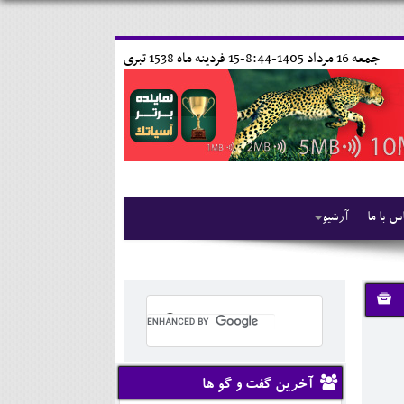
جمعه 16 مرداد 1405-8:44-
15 فردينه ماه 1538 تبری
س با ما
آرشیو
آخرین گفت و گو ها