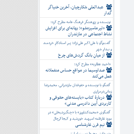
عبدالعلی شکارچیان، آخرین خنیاگر
گُدار
نویسنده و پژوهشگر فرهنگ عامه مطرح کرد:
«تیرماسیزه‌شو»؛ بهانه‌ای برای افزایش
نشاط اجتماعی در مازندران
گفت‌وگو با علی‌اکبر علی‌نژاد؛ پیر استادکارِ خردمند
و بیدارِ شهر
از میانِ بانگ گردش‌های چرخ
«احمد عطاریه» مطرح کرد:
صداوسیما در مواقع حساس منفعلانه
عمل می‌کند
گفتگو با نویسنده و حقوقدان مازندرانی، محمدرضا
زمانی‌درمزاری
دربارۀ کتاب ”بایسته‌های حقوقی و
کاربردی آیین دادرسی مدنی»
گفتگوی «محمدکشاورز» با «چنگیزشیخلی» در
مورد غارقلعه اسپهبد خورشید و کیجاکرچال
نیم قرن غارشناسی
پدر دانش محیط زیست ایران: