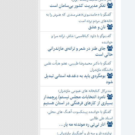
تفكر مديريت کشور بی‌سامان است
گفتگو با «حامدنبوی»؛هنرمندی که هنرش را به
خانه‌های مردم برده است
نان و عشق
گفت‌وگو با داود کیاقاسمی؛ شاعر، ترانه سرا و
خواننده
جای طنز در شعر و ترانه‌ی مازندرانی
خالی است
گفتگو با دکتر محمدرضا طبیبی، عضو هیأت علمی
دانشگاه مازندران
بومگردی باید به دغدغه استانی تبدیل
شود
مدیرکل کتابخانه های عمومی مازندران:
نامزد انتخابات مجلس نیستم/ پرچمدار
بسیاری از کارهای فرهنگی در استان هستیم
گفتگو با خواننده پیشکسوت آهنگ های محلی،
استاد علی طالبی
انار تی‌تی ره موندنه مه یار...
نوازنده تار و سه تار و آهنگساز مازندرانی: