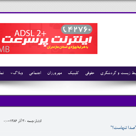
ط زیست و گردشگری
حقوقی
کلینیک
مهرورزان
اجتماعی
وبلاگ
تما
انتشار:جمعه 30 آذر 1386-0:0
"صدا تنهاست؟"