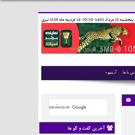
پنجشنبه 15 مرداد 1405-20:58-
14 فردينه ماه 1538 تبری
س با ما
آرشیو
آخرین گفت و گو ها