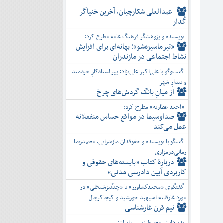
عبدالعلی شکارچیان، آخرین خنیاگر
گُدار
نویسنده و پژوهشگر فرهنگ عامه مطرح کرد:
«تیرماسیزه‌شو»؛ بهانه‌ای برای افزایش
نشاط اجتماعی در مازندران
گفت‌وگو با علی‌اکبر علی‌نژاد؛ پیر استادکارِ خردمند
و بیدارِ شهر
از میانِ بانگ گردش‌های چرخ
«احمد عطاریه» مطرح کرد:
صداوسیما در مواقع حساس منفعلانه
عمل می‌کند
گفتگو با نویسنده و حقوقدان مازندرانی، محمدرضا
زمانی‌درمزاری
دربارۀ کتاب ”بایسته‌های حقوقی و
کاربردی آیین دادرسی مدنی»
گفتگوی «محمدکشاورز» با «چنگیزشیخلی» در
مورد غارقلعه اسپهبد خورشید و کیجاکرچال
نیم قرن غارشناسی
پدر دانش محیط زیست ایران: