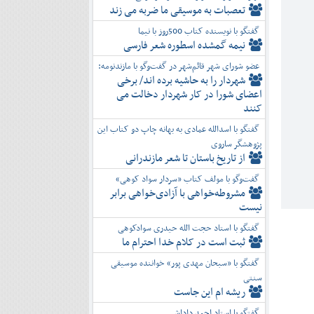
تعصبات به موسیقی ما ضربه می زند
گفتگو با نویسنده کتاب 500روز با نیما
نیمه گمشده اسطوره شعر فارسی
عضو شورای شهر قائم‌شهر در گفت‌و‌گو با مازندنومه:
شهردار را به حاشیه برده اند/ برخی
اعضای شورا در کار شهردار دخالت می
کنند
گفتگو با اسدالله عمادی به بهانه چاپ دو کتاب این
پژوهشگر ساروی
از تاریخ باستان تا شعر مازندرانی
گفت‌وگو با مولف کتاب «سردار سواد کوهی»
مشروطه‌خواهی با آزادی‌خواهی برابر
نیست
گفتگو با استاد حجت الله حیدری سوادکوهی
ثبت است در کلام خدا احترام ما
گفتگو با «سبحان مهدی پور» خواننده موسیقی
سنتی
ریشه ام این جاست
گفتگو با استاد احمد داداشی