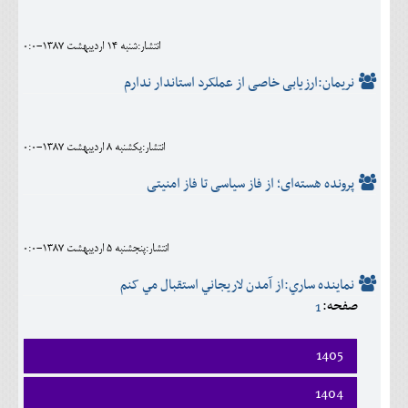
اجتماعی
انتشار:شنبه 14 ارديبهشت 1387-0:0
مهرورزان
نريمان:ارزیابی خاصی از عملکرد استاندار ندارم
کلینیک
حقوقی
انتشار:يکشنبه 8 ارديبهشت 1387-0:0
محیط زیست و گردشگری
پرونده هسته‌ای؛ از فاز سياسی تا فاز امنيتی
فرهنگی و هنری
اقتصادی
انتشار:پنجشنبه 5 ارديبهشت 1387-0:0
سیاسی
نماينده ساري:از آمدن لاريجاني استقبال مي کنم
صفحه:
1
خانه
1405
فروردين
1404