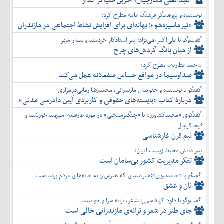
عبدالعلی شکارچیان، آخرین خنیاگر گُدار
دی
اسفند
آذر
بهمن
نویسنده و پژوهشگر فرهنگ عامه مطرح کرد:
دی
اسفند
«تیرماسیزه‌شو»؛ بهانه‌ای برای افزایش نشاط اجتماعی در مازندران
بهمن
گفت‌وگو با علی‌اکبر علی‌نژاد؛ پیر استادکارِ خردمند و بیدارِ شهر
اسفند
از میانِ بانگ گردش‌های چرخ
«احمد عطاریه» مطرح کرد:
صداوسیما در مواقع حساس منفعلانه عمل می‌کند
گفتگو با نویسنده و حقوقدان مازندرانی، محمدرضا زمانی‌درمزاری
دربارۀ کتاب ”بایسته‌های حقوقی و کاربردی آیین دادرسی مدنی»
گفتگوی «محمدکشاورز» با «چنگیزشیخلی» در مورد غارقلعه اسپهبد خورشید و
کیجاکرچال
نیم قرن غارشناسی
پدر دانش محیط زیست ایران:
تفكر مديريت کشور بی‌سامان است
گفتگو با «حامدنبوی»؛هنرمندی که هنرش را به خانه‌های مردم برده است
نان و عشق
گفت‌وگو با داود کیاقاسمی؛ شاعر، ترانه سرا و خواننده
جای طنز در شعر و ترانه‌ی مازندرانی خالی است