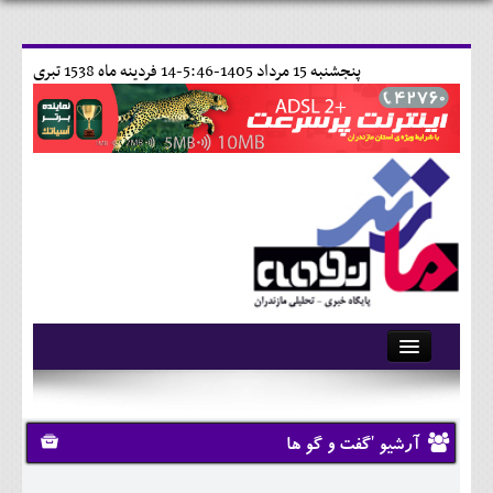
پنجشنبه 15 مرداد 1405-5:46-
14 فردينه ماه 1538 تبری
آرشیو
تماس با ما
آرشیو 'گفت و گو ها
وبلاگ