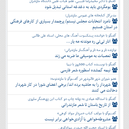
گفتگو با دکتر محمدرضا طبیبی، عضو هیأت علمی دانشگاه مازندران
بومگردی باید به دغدغه استانی تبدیل شود
مدیرکل کتابخانه های عمومی مازندران:
نامزد انتخابات مجلس نیستم/ پرچمدار بسیاری از کارهای فرهنگی
در استان هستیم
گفتگو با خواننده پیشکسوت آهنگ های محلی، استاد علی طالبی
انار تی‌تی ره موندنه مه یار...
نوازنده تار و سه تار و آهنگساز مازندرانی:
تعصبات به موسیقی ما ضربه می زند
گفتگو با نویسنده کتاب 500روز با نیما
نیمه گمشده اسطوره شعر فارسی
عضو شورای شهر قائم‌شهر در گفت‌و‌گو با مازندنومه:
شهردار را به حاشیه برده اند/ برخی اعضای شورا در کار شهردار
دخالت می کنند
گفتگو با اسدالله عمادی به بهانه چاپ دو کتاب این پژوهشگر ساروی
از تاریخ باستان تا شعر مازندرانی
گفت‌وگو با مولف کتاب «سردار سواد کوهی»
مشروطه‌خواهی با آزادی‌خواهی برابر نیست
گفتگو با استاد حجت الله حیدری سوادکوهی