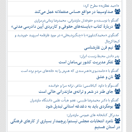
«احمد عطاریه» مطرح کرد:
صداوسیما در مواقع حساس منفعلانه عمل می‌کند
گفتگو با نویسنده و حقوقدان مازندرانی، محمدرضا زمانی‌درمزاری
دربارۀ کتاب ”بایسته‌های حقوقی و کاربردی آیین دادرسی مدنی»
گفتگوی «محمدکشاورز» با «چنگیزشیخلی» در مورد غارقلعه اسپهبد خورشید و
کیجاکرچال
نیم قرن غارشناسی
پدر دانش محیط زیست ایران:
تفكر مديريت کشور بی‌سامان است
گفتگو با «حامدنبوی»؛هنرمندی که هنرش را به خانه‌های مردم برده است
نان و عشق
گفت‌وگو با داود کیاقاسمی؛ شاعر، ترانه سرا و خواننده
جای طنز در شعر و ترانه‌ی مازندرانی خالی است
گفتگو با دکتر محمدرضا طبیبی، عضو هیأت علمی دانشگاه مازندران
بومگردی باید به دغدغه استانی تبدیل شود
مدیرکل کتابخانه های عمومی مازندران:
نامزد انتخابات مجلس نیستم/ پرچمدار بسیاری از کارهای فرهنگی
در استان هستیم