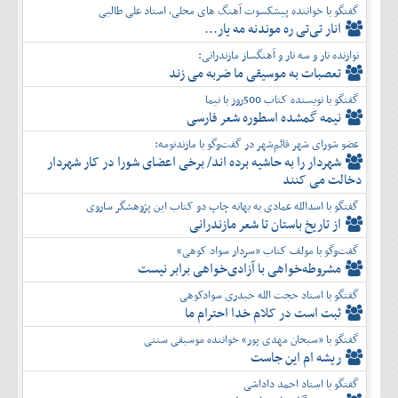
گفتگو با خواننده پیشکسوت آهنگ های محلی، استاد علی طالبی
انار تی‌تی ره موندنه مه یار...
نوازنده تار و سه تار و آهنگساز مازندرانی:
تعصبات به موسیقی ما ضربه می زند
گفتگو با نویسنده کتاب 500روز با نیما
نیمه گمشده اسطوره شعر فارسی
عضو شورای شهر قائم‌شهر در گفت‌و‌گو با مازندنومه:
شهردار را به حاشیه برده اند/ برخی اعضای شورا در کار شهردار
دخالت می کنند
گفتگو با اسدالله عمادی به بهانه چاپ دو کتاب این پژوهشگر ساروی
از تاریخ باستان تا شعر مازندرانی
گفت‌وگو با مولف کتاب «سردار سواد کوهی»
مشروطه‌خواهی با آزادی‌خواهی برابر نیست
گفتگو با استاد حجت الله حیدری سوادکوهی
ثبت است در کلام خدا احترام ما
گفتگو با «سبحان مهدی پور» خواننده موسیقی سنتی
ریشه ام این جاست
گفتگو با استاد احمد داداشی