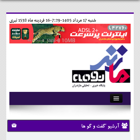
شنبه 17 مرداد 1405-7:29-
16 فردينه ماه 1538 تبری
آرشیو
تماس با ما
آرشیو 'گفت و گو ها
وبلاگ