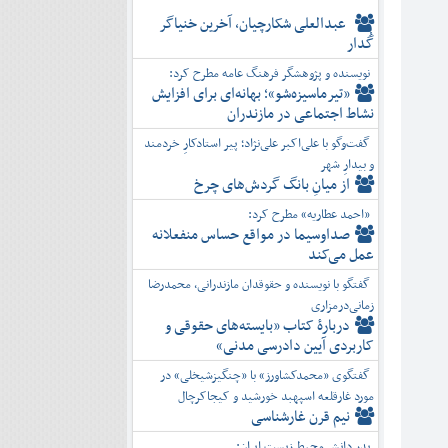
عبدالعلی شکارچیان، آخرین خنیاگر
گُدار
نویسنده و پژوهشگر فرهنگ عامه مطرح کرد:
«تیرماسیزه‌شو»؛ بهانه‌ای برای افزایش
نشاط اجتماعی در مازندران
گفت‌وگو با علی‌اکبر علی‌نژاد؛ پیر استادکارِ خردمند
و بیدارِ شهر
از میانِ بانگ گردش‌های چرخ
«احمد عطاریه» مطرح کرد:
صداوسیما در مواقع حساس منفعلانه
عمل می‌کند
گفتگو با نویسنده و حقوقدان مازندرانی، محمدرضا
زمانی‌درمزاری
دربارۀ کتاب ”بایسته‌های حقوقی و
کاربردی آیین دادرسی مدنی»
گفتگوی «محمدکشاورز» با «چنگیزشیخلی» در
مورد غارقلعه اسپهبد خورشید و کیجاکرچال
نیم قرن غارشناسی
پدر دانش محیط زیست ایران: