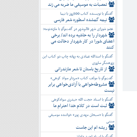
تعصبات به موسیقی ما ضربه می زند
گفتگو با نویسنده کتاب 500روز با نیما
نیمه گمشده اسطوره شعر فارسی
عضو شورای شهر قائم‌شهر در گفت‌و‌گو با مازندنومه:
شهردار را به حاشیه برده اند/ برخی
اعضای شورا در کار شهردار دخالت می
کنند
گفتگو با اسدالله عمادی به بهانه چاپ دو کتاب این
پژوهشگر ساروی
از تاریخ باستان تا شعر مازندرانی
گفت‌وگو با مولف کتاب «سردار سواد کوهی»
مشروطه‌خواهی با آزادی‌خواهی برابر
نیست
گفتگو با استاد حجت الله حیدری سوادکوهی
ثبت است در کلام خدا احترام ما
گفتگو با «سبحان مهدی پور» خواننده موسیقی
سنتی
ریشه ام این جاست
گفتگو با استاد احمد داداشی