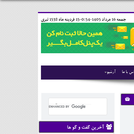
جمعه 16 مرداد 1405-0:54-
15 فردينه ماه 1538 تبری
س با ما
آرشیو
آخرین گفت و گو ها