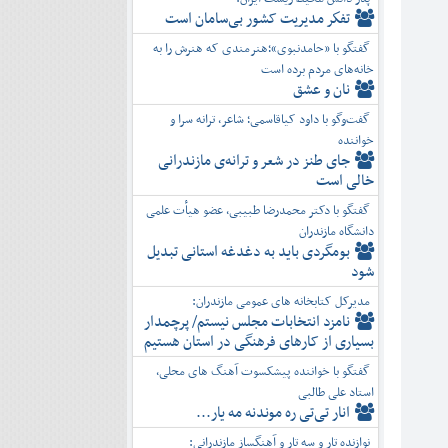
تفكر مديريت کشور بی‌سامان است
گفتگو با «حامدنبوی»؛هنرمندی که هنرش را به
خانه‌های مردم برده است
نان و عشق
گفت‌وگو با داود کیاقاسمی؛ شاعر، ترانه سرا و
خواننده
جای طنز در شعر و ترانه‌ی مازندرانی
خالی است
گفتگو با دکتر محمدرضا طبیبی، عضو هیأت علمی
دانشگاه مازندران
بومگردی باید به دغدغه استانی تبدیل
شود
مدیرکل کتابخانه های عمومی مازندران:
نامزد انتخابات مجلس نیستم/ پرچمدار
بسیاری از کارهای فرهنگی در استان هستیم
گفتگو با خواننده پیشکسوت آهنگ های محلی،
استاد علی طالبی
انار تی‌تی ره موندنه مه یار...
نوازنده تار و سه تار و آهنگساز مازندرانی: