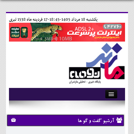
يکشنبه 18 مرداد 1405-18:45-
17 فردينه ماه 1538 تبری
آرشیو
تماس با ما
آرشیو 'گفت و گو ها
وبلاگ