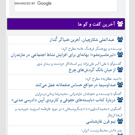
تير
شهريور
آبان
دی
خرداد
مرداد
مهر
آذر
بهمن
تير
شهريور
آبان
دی
اسفند
مرداد
مهر
آذر
بهمن
شهريور
آخرین گفت و گو ها
آبان
دی
اسفند
مهر
آذر
بهمن
آبان
عبدالعلی شکارچیان، آخرین خنیاگر گُدار
دی
اسفند
آذر
بهمن
نویسنده و پژوهشگر فرهنگ عامه مطرح کرد:
دی
اسفند
«تیرماسیزه‌شو»؛ بهانه‌ای برای افزایش نشاط اجتماعی در مازندران
بهمن
گفت‌وگو با علی‌اکبر علی‌نژاد؛ پیر استادکارِ خردمند و بیدارِ شهر
اسفند
از میانِ بانگ گردش‌های چرخ
«احمد عطاریه» مطرح کرد:
صداوسیما در مواقع حساس منفعلانه عمل می‌کند
گفتگو با نویسنده و حقوقدان مازندرانی، محمدرضا زمانی‌درمزاری
دربارۀ کتاب ”بایسته‌های حقوقی و کاربردی آیین دادرسی مدنی»
گفتگوی «محمدکشاورز» با «چنگیزشیخلی» در مورد غارقلعه اسپهبد خورشید و
کیجاکرچال
نیم قرن غارشناسی
پدر دانش محیط زیست ایران: