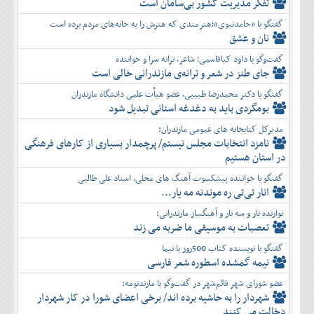
تفكر مديريت کشور بی‌سامان است
گفتگو با «حامدنبوی»؛هنرمندی که هنرش را به خانه‌های مردم برده است
نان و عشق
گفت‌وگو با داود کیاقاسمی؛ شاعر، ترانه سرا و خواننده
جای طنز در شعر و ترانه‌ی مازندرانی خالی است
گفتگو با دکتر محمدرضا طبیبی، عضو هیأت علمی دانشگاه مازندران
بومگردی باید به دغدغه استانی تبدیل شود
مدیرکل کتابخانه های عمومی مازندران:
نامزد انتخابات مجلس نیستم/ پرچمدار بسیاری از کارهای فرهنگی
در استان هستیم
گفتگو با خواننده پیشکسوت آهنگ های محلی، استاد علی طالبی
انار تی‌تی ره موندنه مه یار...
نوازنده تار و سه تار و آهنگساز مازندرانی:
تعصبات به موسیقی ما ضربه می زند
گفتگو با نویسنده کتاب 500روز با نیما
نیمه گمشده اسطوره شعر فارسی
عضو شورای شهر قائم‌شهر در گفت‌و‌گو با مازندنومه:
شهردار را به حاشیه برده اند/ برخی اعضای شورا در کار شهردار
دخالت می کنند