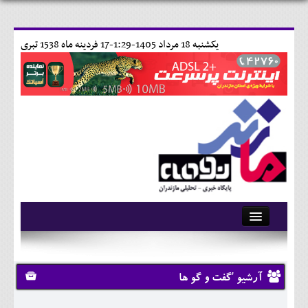
يکشنبه 18 مرداد 1405-1:29-
17 فردينه ماه 1538 تبری
آرشیو
تماس با ما
آرشیو 'گفت و گو ها
وبلاگ