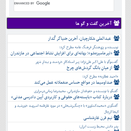
تير
شهريور
آبان
دی
اسفند
خرداد
مرداد
مهر
آذر
بهمن
تير
شهريور
آبان
دی
اسفند
مرداد
مهر
آذر
بهمن
شهريور
آخرین گفت و گو ها
آبان
دی
اسفند
مهر
آذر
بهمن
آبان
عبدالعلی شکارچیان، آخرین خنیاگر گُدار
دی
اسفند
آذر
بهمن
نویسنده و پژوهشگر فرهنگ عامه مطرح کرد:
دی
اسفند
«تیرماسیزه‌شو»؛ بهانه‌ای برای افزایش نشاط اجتماعی در مازندران
بهمن
گفت‌وگو با علی‌اکبر علی‌نژاد؛ پیر استادکارِ خردمند و بیدارِ شهر
اسفند
از میانِ بانگ گردش‌های چرخ
«احمد عطاریه» مطرح کرد:
صداوسیما در مواقع حساس منفعلانه عمل می‌کند
گفتگو با نویسنده و حقوقدان مازندرانی، محمدرضا زمانی‌درمزاری
دربارۀ کتاب ”بایسته‌های حقوقی و کاربردی آیین دادرسی مدنی»
گفتگوی «محمدکشاورز» با «چنگیزشیخلی» در مورد غارقلعه اسپهبد خورشید و
کیجاکرچال
نیم قرن غارشناسی
پدر دانش محیط زیست ایران: