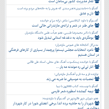
تفكر مديريت کشور بی‌سامان است
گفتگو با «حامدنبوی»؛هنرمندی که هنرش را به خانه‌های مردم برده است
نان و عشق
گفت‌وگو با داود کیاقاسمی؛ شاعر، ترانه سرا و خواننده
جای طنز در شعر و ترانه‌ی مازندرانی خالی است
گفتگو با دکتر محمدرضا طبیبی، عضو هیأت علمی دانشگاه مازندران
بومگردی باید به دغدغه استانی تبدیل شود
مدیرکل کتابخانه های عمومی مازندران:
نامزد انتخابات مجلس نیستم/ پرچمدار بسیاری از کارهای فرهنگی
در استان هستیم
گفتگو با خواننده پیشکسوت آهنگ های محلی، استاد علی طالبی
انار تی‌تی ره موندنه مه یار...
نوازنده تار و سه تار و آهنگساز مازندرانی:
تعصبات به موسیقی ما ضربه می زند
گفتگو با نویسنده کتاب 500روز با نیما
نیمه گمشده اسطوره شعر فارسی
عضو شورای شهر قائم‌شهر در گفت‌و‌گو با مازندنومه:
شهردار را به حاشیه برده اند/ برخی اعضای شورا در کار شهردار
دخالت می کنند