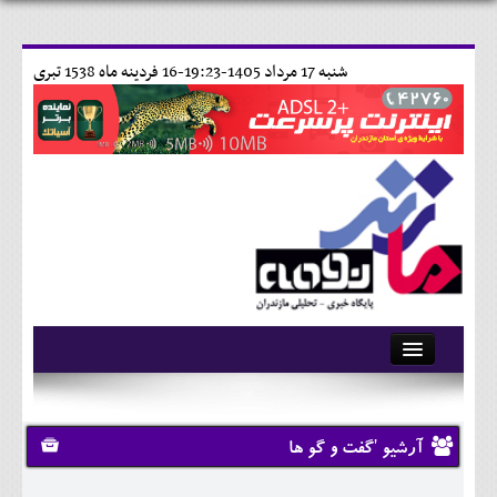
شنبه 17 مرداد 1405-19:23-
16 فردينه ماه 1538 تبری
آرشیو
تماس با ما
آرشیو 'گفت و گو ها
وبلاگ