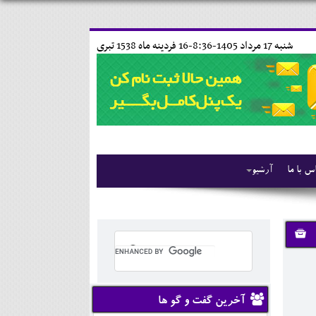
شنبه 17 مرداد 1405-8:36-
16 فردينه ماه 1538 تبری
س با ما
آرشیو
آخرین گفت و گو ها