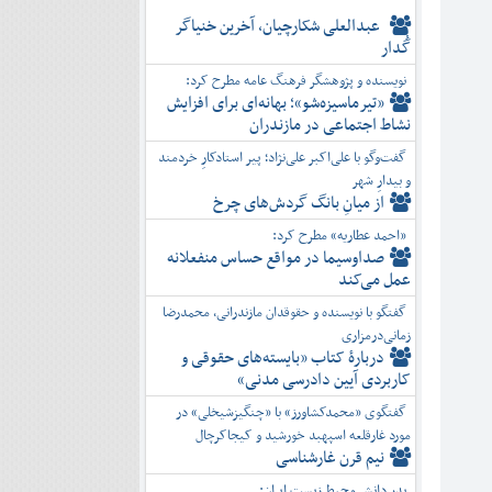
عبدالعلی شکارچیان، آخرین خنیاگر
گُدار
نویسنده و پژوهشگر فرهنگ عامه مطرح کرد:
«تیرماسیزه‌شو»؛ بهانه‌ای برای افزایش
نشاط اجتماعی در مازندران
گفت‌وگو با علی‌اکبر علی‌نژاد؛ پیر استادکارِ خردمند
و بیدارِ شهر
از میانِ بانگ گردش‌های چرخ
«احمد عطاریه» مطرح کرد:
صداوسیما در مواقع حساس منفعلانه
عمل می‌کند
گفتگو با نویسنده و حقوقدان مازندرانی، محمدرضا
زمانی‌درمزاری
دربارۀ کتاب ”بایسته‌های حقوقی و
کاربردی آیین دادرسی مدنی»
گفتگوی «محمدکشاورز» با «چنگیزشیخلی» در
مورد غارقلعه اسپهبد خورشید و کیجاکرچال
نیم قرن غارشناسی
پدر دانش محیط زیست ایران: