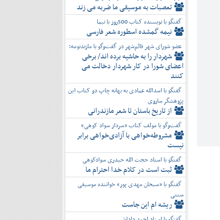
تعصبات به موسیقی ما ضربه می زند
گفتگو با نویسنده کتاب 500روز با نیما
نیمه گمشده اسطوره شعر فارسی
عضو شورای شهر قائم‌شهر در گفت‌و‌گو با مازندنومه:
شهردار را به حاشیه برده اند/ برخی
اعضای شورا در کار شهردار دخالت می
کنند
گفتگو با اسدالله عمادی به بهانه چاپ دو کتاب این
پژوهشگر ساروی
از تاریخ باستان تا شعر مازندرانی
گفت‌وگو با مولف کتاب «سردار سواد کوهی»
مشروطه‌خواهی با آزادی‌خواهی برابر
نیست
گفتگو با استاد حجت الله حیدری سوادکوهی
ثبت است در کلام خدا احترام ما
گفتگو با «سبحان مهدی پور» خواننده موسیقی
سنتی
ریشه ام این جاست
گفتگو با استاد احمد داداشی