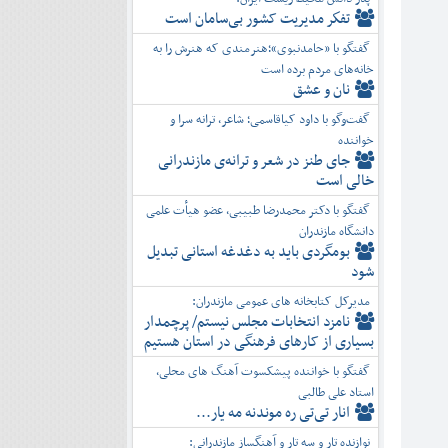
تفكر مديريت کشور بی‌سامان است
گفتگو با «حامدنبوی»؛هنرمندی که هنرش را به
خانه‌های مردم برده است
نان و عشق
گفت‌وگو با داود کیاقاسمی؛ شاعر، ترانه سرا و
خواننده
جای طنز در شعر و ترانه‌ی مازندرانی
خالی است
گفتگو با دکتر محمدرضا طبیبی، عضو هیأت علمی
دانشگاه مازندران
بومگردی باید به دغدغه استانی تبدیل
شود
مدیرکل کتابخانه های عمومی مازندران:
نامزد انتخابات مجلس نیستم/ پرچمدار
بسیاری از کارهای فرهنگی در استان هستیم
گفتگو با خواننده پیشکسوت آهنگ های محلی،
استاد علی طالبی
انار تی‌تی ره موندنه مه یار...
نوازنده تار و سه تار و آهنگساز مازندرانی: