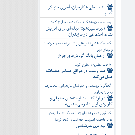
عبدالعلی شکارچیان، آخرین خنیاگر
گُدار
نویسنده و پژوهشگر فرهنگ عامه مطرح کرد:
«تیرماسیزه‌شو»؛ بهانه‌ای برای افزایش
نشاط اجتماعی در مازندران
گفت‌وگو با علی‌اکبر علی‌نژاد؛ پیر استادکارِ خردمند
و بیدارِ شهر
از میانِ بانگ گردش‌های چرخ
«احمد عطاریه» مطرح کرد:
صداوسیما در مواقع حساس منفعلانه
عمل می‌کند
گفتگو با نویسنده و حقوقدان مازندرانی، محمدرضا
زمانی‌درمزاری
دربارۀ کتاب ”بایسته‌های حقوقی و
کاربردی آیین دادرسی مدنی»
گفتگوی «محمدکشاورز» با «چنگیزشیخلی» در
مورد غارقلعه اسپهبد خورشید و کیجاکرچال
نیم قرن غارشناسی
پدر دانش محیط زیست ایران: