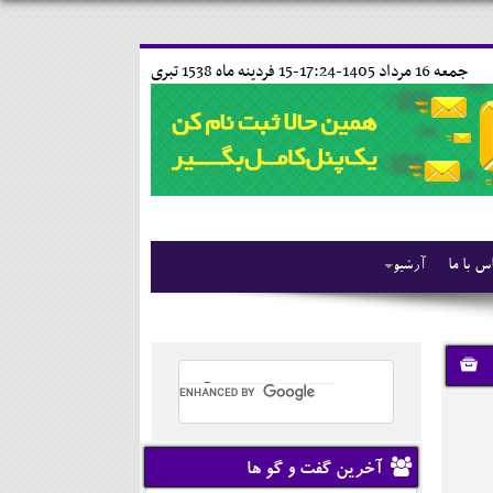
جمعه 16 مرداد 1405-17:24-
15 فردينه ماه 1538 تبری
س با ما
آرشیو
آخرین گفت و گو ها