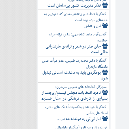
تفكر مديريت کشور بی‌سامان است
گفتگو با «حامدنبوی»؛هنرمندی که هنرش را به
خانه‌های مردم برده است
نان و عشق
گفت‌وگو با داود کیاقاسمی؛ شاعر، ترانه سرا و
خواننده
جای طنز در شعر و ترانه‌ی مازندرانی
خالی است
گفتگو با دکتر محمدرضا طبیبی، عضو هیأت علمی
دانشگاه مازندران
بومگردی باید به دغدغه استانی تبدیل
شود
مدیرکل کتابخانه های عمومی مازندران:
نامزد انتخابات مجلس نیستم/ پرچمدار
بسیاری از کارهای فرهنگی در استان هستیم
گفتگو با خواننده پیشکسوت آهنگ های محلی،
استاد علی طالبی
انار تی‌تی ره موندنه مه یار...
نوازنده تار و سه تار و آهنگساز مازندرانی: