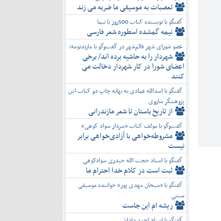
تعصبات به موسیقی ما ضربه می زند
گفتگو با نویسنده کتاب 500روز با نیما
نیمه گمشده اسطوره شعر فارسی
عضو شورای شهر قائم‌شهر در گفت‌و‌گو با مازندنومه:
شهردار را به حاشیه برده اند/ برخی
اعضای شورا در کار شهردار دخالت می
کنند
گفتگو با اسدالله عمادی به بهانه چاپ دو کتاب این
پژوهشگر ساروی
از تاریخ باستان تا شعر مازندرانی
گفت‌وگو با مولف کتاب «سردار سواد کوهی»
مشروطه‌خواهی با آزادی‌خواهی برابر
نیست
گفتگو با استاد حجت الله حیدری سوادکوهی
ثبت است در کلام خدا احترام ما
گفتگو با «سبحان مهدی پور» خواننده موسیقی
سنتی
ریشه ام این جاست
گفتگو با استاد احمد داداشی