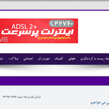
ط زیست و گردشگری
حقوقی
کلینیک
مهرورزان
اجتماعی
وبلاگ
تما
انتشار:يکشنبه 15 اسفند 1389-23:27
ي مي خواهيم