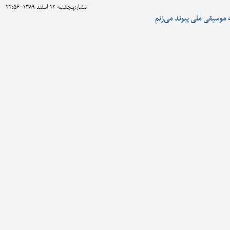
انتشار:پنجشنبه 12 اسفند 1389-22:56
 موسیقی ملی پیوند می‌زنم