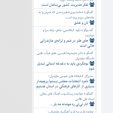
تفكر مديريت کشور بی‌سامان است
گفتگو با «حامدنبوی»؛هنرمندی که هنرش را به
خانه‌های مردم برده است
نان و عشق
گفت‌وگو با داود کیاقاسمی؛ شاعر، ترانه سرا و
خواننده
جای طنز در شعر و ترانه‌ی مازندرانی
خالی است
گفتگو با دکتر محمدرضا طبیبی، عضو هیأت علمی
دانشگاه مازندران
بومگردی باید به دغدغه استانی تبدیل
شود
مدیرکل کتابخانه های عمومی مازندران:
نامزد انتخابات مجلس نیستم/ پرچمدار
بسیاری از کارهای فرهنگی در استان هستیم
گفتگو با خواننده پیشکسوت آهنگ های محلی،
استاد علی طالبی
انار تی‌تی ره موندنه مه یار...
نوازنده تار و سه تار و آهنگساز مازندرانی: