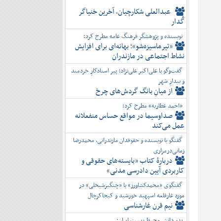
عبدالعلی شکارچیان، آخرین خنیاگر
گُدار
نویسنده و پژوهشگر فرهنگ عامه مطرح کرد:
«تیرماسیزه‌شو»؛ بهانه‌ای برای افزایش
نشاط اجتماعی در مازندران
گفت‌وگو با علی‌اکبر علی‌نژاد؛ پیر استادکارِ خردمند
و بیدارِ شهر
از میانِ بانگ گردش‌های چرخ
«احمد عطاریه» مطرح کرد:
صداوسیما در مواقع حساس منفعلانه
عمل می‌کند
گفتگو با نویسنده و حقوقدان مازندرانی، محمدرضا
زمانی‌درمزاری
دربارۀ کتاب ”بایسته‌های حقوقی و
کاربردی آیین دادرسی مدنی»
گفتگوی «محمدکشاورز» با «چنگیزشیخلی» در
مورد غارقلعه اسپهبد خورشید و کیجاکرچال
نیم قرن غارشناسی
پدر دانش محیط زیست ایران: