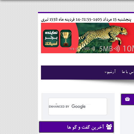
پنجشنبه 15 مرداد 1405-21:55-
14 فردينه ماه 1538 تبری
س با ما
آرشیو
آخرین گفت و گو ها