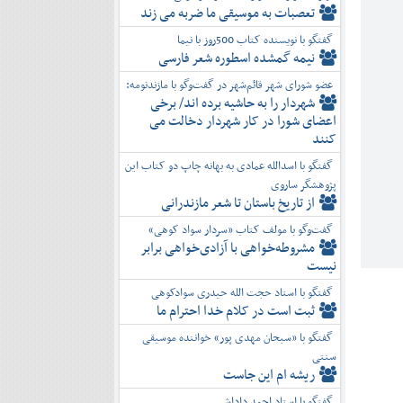
تعصبات به موسیقی ما ضربه می زند
گفتگو با نویسنده کتاب 500روز با نیما
نیمه گمشده اسطوره شعر فارسی
عضو شورای شهر قائم‌شهر در گفت‌و‌گو با مازندنومه:
شهردار را به حاشیه برده اند/ برخی
اعضای شورا در کار شهردار دخالت می
کنند
گفتگو با اسدالله عمادی به بهانه چاپ دو کتاب این
پژوهشگر ساروی
از تاریخ باستان تا شعر مازندرانی
گفت‌وگو با مولف کتاب «سردار سواد کوهی»
مشروطه‌خواهی با آزادی‌خواهی برابر
نیست
گفتگو با استاد حجت الله حیدری سوادکوهی
ثبت است در کلام خدا احترام ما
گفتگو با «سبحان مهدی پور» خواننده موسیقی
سنتی
ریشه ام این جاست
گفتگو با استاد احمد داداشی