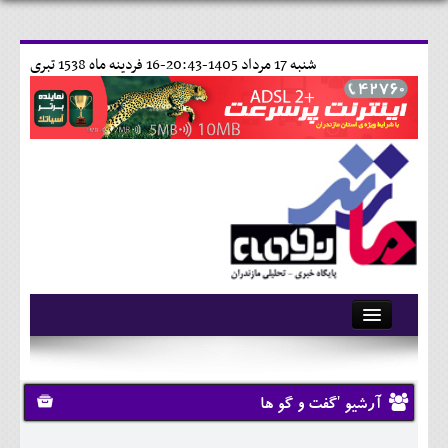
شنبه 17 مرداد 1405-20:43-
16 فردينه ماه 1538 تبری
آرشیو
تماس با ما
آرشیو 'گفت و گو ها
وبلاگ