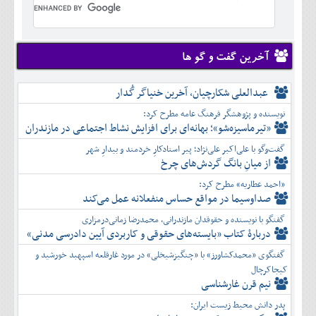
تير
شهريور
آبان
دی
اسفند
خرداد
مرداد
مهر
آذر
بهمن
تير
شهريور
آبان
دی
اسفند
مرداد
مهر
آذر
بهمن
شهريور
آخرین گفت و گو ها
آبان
دی
اسفند
مهر
آذر
بهمن
آبان
عبدالعلی شکارچیان، آخرین خنیاگر گُدار
دی
اسفند
آذر
بهمن
نویسنده و پژوهشگر فرهنگ عامه مطرح کرد:
دی
اسفند
«تیرماسیزه‌شو»؛ بهانه‌ای برای افزایش نشاط اجتماعی در مازندران
بهمن
گفت‌وگو با علی‌اکبر علی‌نژاد؛ پیر استادکارِ خردمند و بیدارِ شهر
اسفند
از میانِ بانگ گردش‌های چرخ
«احمد عطاریه» مطرح کرد:
صداوسیما در مواقع حساس منفعلانه عمل می‌کند
گفتگو با نویسنده و حقوقدان مازندرانی، محمدرضا زمانی‌درمزاری
دربارۀ کتاب ”بایسته‌های حقوقی و کاربردی آیین دادرسی مدنی»
گفتگوی «محمدکشاورز» با «چنگیزشیخلی» در مورد غارقلعه اسپهبد خورشید و
کیجاکرچال
نیم قرن غارشناسی
پدر دانش محیط زیست ایران: