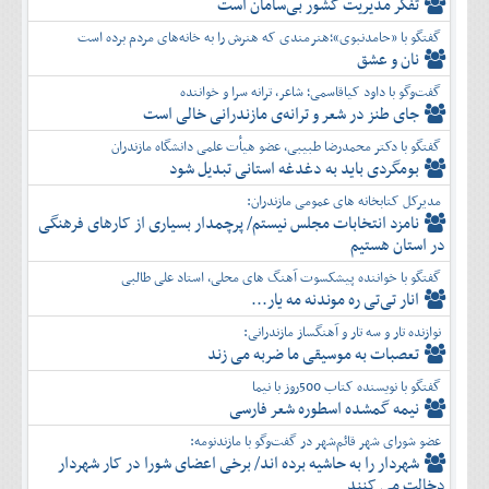
تفكر مديريت کشور بی‌سامان است
گفتگو با «حامدنبوی»؛هنرمندی که هنرش را به خانه‌های مردم برده است
نان و عشق
گفت‌وگو با داود کیاقاسمی؛ شاعر، ترانه سرا و خواننده
جای طنز در شعر و ترانه‌ی مازندرانی خالی است
گفتگو با دکتر محمدرضا طبیبی، عضو هیأت علمی دانشگاه مازندران
بومگردی باید به دغدغه استانی تبدیل شود
مدیرکل کتابخانه های عمومی مازندران:
نامزد انتخابات مجلس نیستم/ پرچمدار بسیاری از کارهای فرهنگی
در استان هستیم
گفتگو با خواننده پیشکسوت آهنگ های محلی، استاد علی طالبی
انار تی‌تی ره موندنه مه یار...
نوازنده تار و سه تار و آهنگساز مازندرانی:
تعصبات به موسیقی ما ضربه می زند
گفتگو با نویسنده کتاب 500روز با نیما
نیمه گمشده اسطوره شعر فارسی
عضو شورای شهر قائم‌شهر در گفت‌و‌گو با مازندنومه:
شهردار را به حاشیه برده اند/ برخی اعضای شورا در کار شهردار
دخالت می کنند