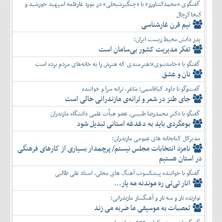
گفتگوی «محمدکشاورز» با «چنگیزشیخلی» در مورد غارقلعه اسپهبد خورشید و
کیجاکرچال
نیم قرن غارشناسی
پدر دانش محیط زیست ایران:
تفكر مديريت کشور بی‌سامان است
گفتگو با «حامدنبوی»؛هنرمندی که هنرش را به خانه‌های مردم برده است
نان و عشق
گفت‌وگو با داود کیاقاسمی؛ شاعر، ترانه سرا و خواننده
جای طنز در شعر و ترانه‌ی مازندرانی خالی است
گفتگو با دکتر محمدرضا طبیبی، عضو هیأت علمی دانشگاه مازندران
بومگردی باید به دغدغه استانی تبدیل شود
مدیرکل کتابخانه های عمومی مازندران:
نامزد انتخابات مجلس نیستم/ پرچمدار بسیاری از کارهای فرهنگی
در استان هستیم
گفتگو با خواننده پیشکسوت آهنگ های محلی، استاد علی طالبی
انار تی‌تی ره موندنه مه یار...
نوازنده تار و سه تار و آهنگساز مازندرانی:
تعصبات به موسیقی ما ضربه می زند