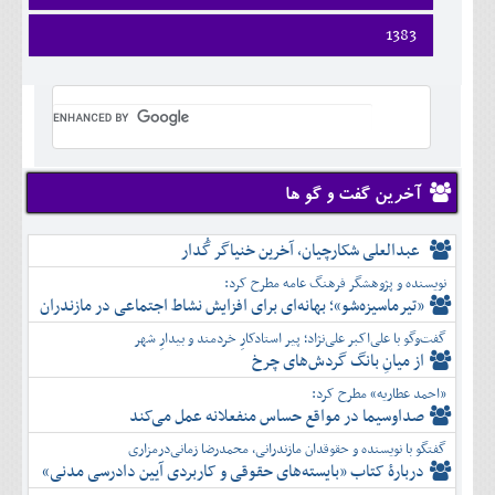
ارديبهشت
تير
شهريور
آبان
دی
فروردين
1383
خرداد
مرداد
مهر
آذر
بهمن
ارديبهشت
تير
شهريور
آبان
دی
اسفند
فروردين
خرداد
مرداد
مهر
آذر
بهمن
ارديبهشت
تير
شهريور
آبان
دی
اسفند
خرداد
مرداد
مهر
آذر
بهمن
تير
شهريور
آبان
دی
اسفند
مرداد
مهر
آذر
بهمن
شهريور
آخرین گفت و گو ها
آبان
دی
اسفند
مهر
آذر
بهمن
آبان
عبدالعلی شکارچیان، آخرین خنیاگر گُدار
دی
اسفند
آذر
بهمن
نویسنده و پژوهشگر فرهنگ عامه مطرح کرد:
دی
اسفند
«تیرماسیزه‌شو»؛ بهانه‌ای برای افزایش نشاط اجتماعی در مازندران
بهمن
گفت‌وگو با علی‌اکبر علی‌نژاد؛ پیر استادکارِ خردمند و بیدارِ شهر
اسفند
از میانِ بانگ گردش‌های چرخ
«احمد عطاریه» مطرح کرد:
صداوسیما در مواقع حساس منفعلانه عمل می‌کند
گفتگو با نویسنده و حقوقدان مازندرانی، محمدرضا زمانی‌درمزاری
دربارۀ کتاب ”بایسته‌های حقوقی و کاربردی آیین دادرسی مدنی»