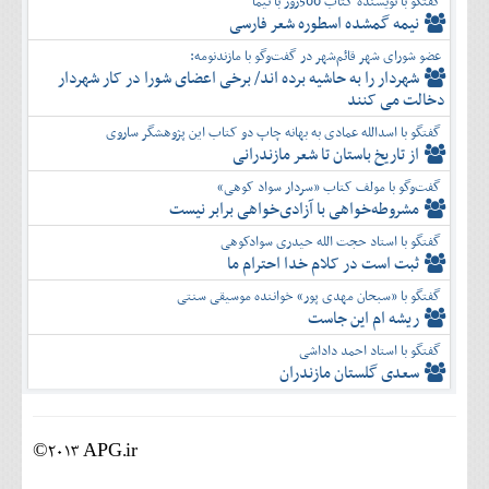
گفتگو با نویسنده کتاب 500روز با نیما
نیمه گمشده اسطوره شعر فارسی
عضو شورای شهر قائم‌شهر در گفت‌و‌گو با مازندنومه:
شهردار را به حاشیه برده اند/ برخی اعضای شورا در کار شهردار
دخالت می کنند
گفتگو با اسدالله عمادی به بهانه چاپ دو کتاب این پژوهشگر ساروی
از تاریخ باستان تا شعر مازندرانی
گفت‌وگو با مولف کتاب «سردار سواد کوهی»
مشروطه‌خواهی با آزادی‌خواهی برابر نیست
گفتگو با استاد حجت الله حیدری سوادکوهی
ثبت است در کلام خدا احترام ما
گفتگو با «سبحان مهدی پور» خواننده موسیقی سنتی
ریشه ام این جاست
گفتگو با استاد احمد داداشی
سعدی گلستان مازندران
©2013 APG.ir