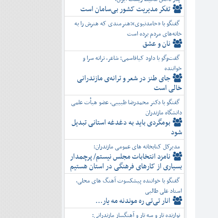
تفكر مديريت کشور بی‌سامان است
گفتگو با «حامدنبوی»؛هنرمندی که هنرش را به
خانه‌های مردم برده است
نان و عشق
گفت‌وگو با داود کیاقاسمی؛ شاعر، ترانه سرا و
خواننده
جای طنز در شعر و ترانه‌ی مازندرانی
خالی است
گفتگو با دکتر محمدرضا طبیبی، عضو هیأت علمی
دانشگاه مازندران
بومگردی باید به دغدغه استانی تبدیل
شود
مدیرکل کتابخانه های عمومی مازندران:
نامزد انتخابات مجلس نیستم/ پرچمدار
بسیاری از کارهای فرهنگی در استان هستیم
گفتگو با خواننده پیشکسوت آهنگ های محلی،
استاد علی طالبی
انار تی‌تی ره موندنه مه یار...
نوازنده تار و سه تار و آهنگساز مازندرانی: