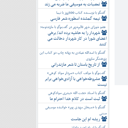
تعصبات به موسیقی ما ضربه می زند
گفتگو با نویسنده کتاب 500روز با نیما
نیمه گمشده اسطوره شعر فارسی
عضو شورای شهر قائم‌شهر در گفت‌و‌گو با مازندنومه:
شهردار را به حاشیه برده اند/ برخی
اعضای شورا در کار شهردار دخالت می
کنند
گفتگو با اسدالله عمادی به بهانه چاپ دو کتاب این
پژوهشگر ساروی
از تاریخ باستان تا شعر مازندرانی
گفت‌وگو با مولف کتاب «سردار سواد کوهی»
مشروطه‌خواهی با آزادی‌خواهی برابر
نیست
گفتگو با استاد حجت الله حیدری سوادکوهی
ثبت است در کلام خدا احترام ما
گفتگو با «سبحان مهدی پور» خواننده موسیقی
سنتی
ریشه ام این جاست
گفتگو با استاد احمد داداشی