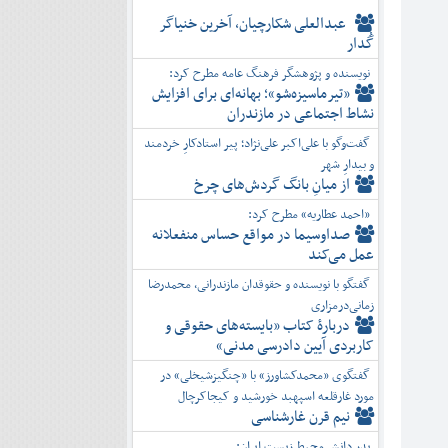
عبدالعلی شکارچیان، آخرین خنیاگر
گُدار
نویسنده و پژوهشگر فرهنگ عامه مطرح کرد:
«تیرماسیزه‌شو»؛ بهانه‌ای برای افزایش
نشاط اجتماعی در مازندران
گفت‌وگو با علی‌اکبر علی‌نژاد؛ پیر استادکارِ خردمند
و بیدارِ شهر
از میانِ بانگ گردش‌های چرخ
«احمد عطاریه» مطرح کرد:
صداوسیما در مواقع حساس منفعلانه
عمل می‌کند
گفتگو با نویسنده و حقوقدان مازندرانی، محمدرضا
زمانی‌درمزاری
دربارۀ کتاب ”بایسته‌های حقوقی و
کاربردی آیین دادرسی مدنی»
گفتگوی «محمدکشاورز» با «چنگیزشیخلی» در
مورد غارقلعه اسپهبد خورشید و کیجاکرچال
نیم قرن غارشناسی
پدر دانش محیط زیست ایران: