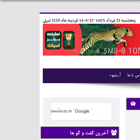
پنجشنبه 15 مرداد 1405-6:37-
14 فردينه ماه 1538 تبری
س با ما
آرشیو
آخرین گفت و گو ها