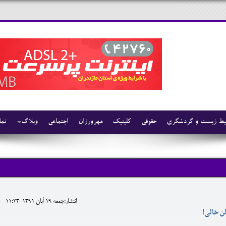
ط زیست و گردشگری
حقوقی
کلینیک
مهرورزان
اجتماعی
وبلاگ
تما
انتشار:جمعه 19 آبان 1391-11:23
ن خالی!