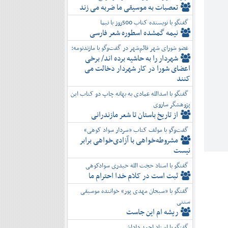
تعصبات به موسیقی ما ضربه می زند
گفتگو با نویسنده کتاب 500روز با نیما
نیمه گمشده اسطوره شعر فارسی
عضو شورای شهر قائم‌شهر در گفت‌و‌گو با مازندنومه:
شهردار را به حاشیه برده اند/ برخی
اعضای شورا در کار شهردار دخالت می
کنند
گفتگو با اسدالله عمادی به بهانه چاپ دو کتاب این
پژوهشگر ساروی
از تاریخ باستان تا شعر مازندرانی
گفت‌وگو با مولف کتاب «سردار سواد کوهی»
مشروطه‌خواهی با آزادی‌خواهی برابر
نیست
گفتگو با استاد حجت الله حیدری سوادکوهی
ثبت است در کلام خدا احترام ما
گفتگو با «سبحان مهدی پور» خواننده موسیقی
سنتی
ریشه ام این جاست
گفتگو با استاد احمد داداشی