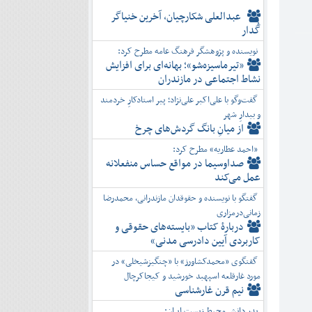
عبدالعلی شکارچیان، آخرین خنیاگر
گُدار
نویسنده و پژوهشگر فرهنگ عامه مطرح کرد:
«تیرماسیزه‌شو»؛ بهانه‌ای برای افزایش
نشاط اجتماعی در مازندران
گفت‌وگو با علی‌اکبر علی‌نژاد؛ پیر استادکارِ خردمند
و بیدارِ شهر
از میانِ بانگ گردش‌های چرخ
«احمد عطاریه» مطرح کرد:
صداوسیما در مواقع حساس منفعلانه
عمل می‌کند
گفتگو با نویسنده و حقوقدان مازندرانی، محمدرضا
زمانی‌درمزاری
دربارۀ کتاب ”بایسته‌های حقوقی و
کاربردی آیین دادرسی مدنی»
گفتگوی «محمدکشاورز» با «چنگیزشیخلی» در
مورد غارقلعه اسپهبد خورشید و کیجاکرچال
نیم قرن غارشناسی
پدر دانش محیط زیست ایران: