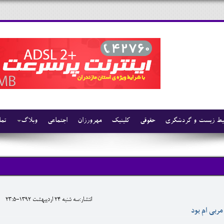
ط زیست و گردشگری
حقوقی
کلینیک
مهرورزان
اجتماعی
وبلاگ
تما
انتشار:سه شنبه 24 ارديبهشت 1392-23:5
 مربی ام بود