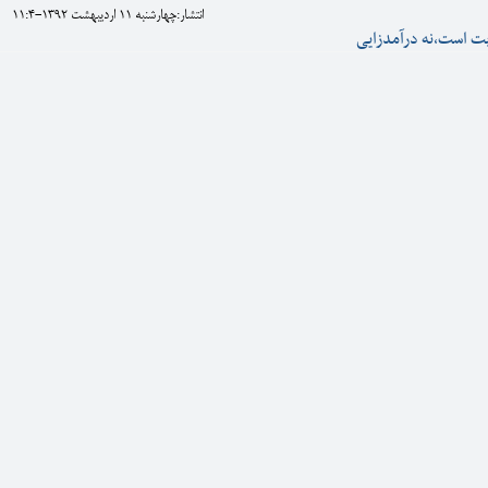
انتشار:چهارشنبه 11 ارديبهشت 1392-11:4
بت است،نه درآمدزایی