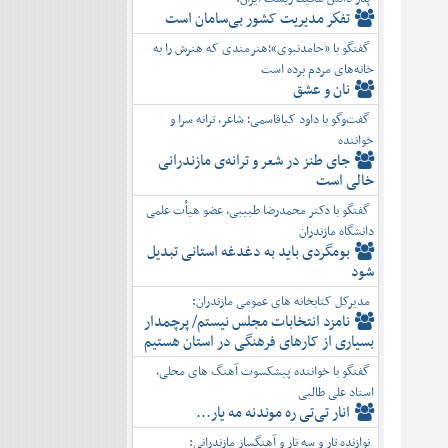
تفكر مديريت کشور بی‌سامان است
گفتگو با «حامدنبوی»؛هنرمندی که هنرش را به
خانه‌های مردم برده است
نان و عشق
گفت‌وگو با داود کیاقاسمی؛ شاعر، ترانه سرا و
خواننده
جای طنز در شعر و ترانه‌ی مازندرانی
خالی است
گفتگو با دکتر محمدرضا طبیبی، عضو هیأت علمی
دانشگاه مازندران
بومگردی باید به دغدغه استانی تبدیل
شود
مدیرکل کتابخانه های عمومی مازندران:
نامزد انتخابات مجلس نیستم/ پرچمدار
بسیاری از کارهای فرهنگی در استان هستیم
گفتگو با خواننده پیشکسوت آهنگ های محلی،
استاد علی طالبی
انار تی‌تی ره موندنه مه یار...
نوازنده تار و سه تار و آهنگساز مازندرانی: