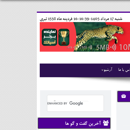
شنبه 17 مرداد 1405-16:39-
16 فردينه ماه 1538 تبری
س با ما
آرشیو
آخرین گفت و گو ها