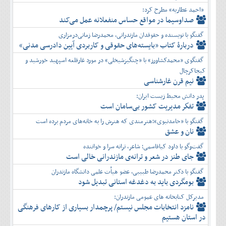
«احمد عطاریه» مطرح کرد:
صداوسیما در مواقع حساس منفعلانه عمل می‌کند
گفتگو با نویسنده و حقوقدان مازندرانی، محمدرضا زمانی‌درمزاری
دربارۀ کتاب ”بایسته‌های حقوقی و کاربردی آیین دادرسی مدنی»
گفتگوی «محمدکشاورز» با «چنگیزشیخلی» در مورد غارقلعه اسپهبد خورشید و
کیجاکرچال
نیم قرن غارشناسی
پدر دانش محیط زیست ایران:
تفكر مديريت کشور بی‌سامان است
گفتگو با «حامدنبوی»؛هنرمندی که هنرش را به خانه‌های مردم برده است
نان و عشق
گفت‌وگو با داود کیاقاسمی؛ شاعر، ترانه سرا و خواننده
جای طنز در شعر و ترانه‌ی مازندرانی خالی است
گفتگو با دکتر محمدرضا طبیبی، عضو هیأت علمی دانشگاه مازندران
بومگردی باید به دغدغه استانی تبدیل شود
مدیرکل کتابخانه های عمومی مازندران:
نامزد انتخابات مجلس نیستم/ پرچمدار بسیاری از کارهای فرهنگی
در استان هستیم