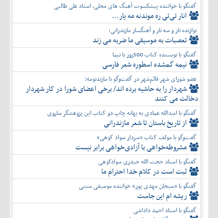
گفتگو با خواننده پیشکسوت آهنگ های محلی، استاد علی طالبی
انار تی‌تی ره موندنه مه یار...
نوازنده تار و سه تار و آهنگساز مازندرانی:
تعصبات به موسیقی ما ضربه می زند
گفتگو با نویسنده کتاب 500روز با نیما
نیمه گمشده اسطوره شعر فارسی
عضو شورای شهر قائم‌شهر در گفت‌و‌گو با مازندنومه:
شهردار را به حاشیه برده اند/ برخی اعضای شورا در کار شهردار
دخالت می کنند
گفتگو با اسدالله عمادی به بهانه چاپ دو کتاب این پژوهشگر ساروی
از تاریخ باستان تا شعر مازندرانی
گفت‌وگو با مولف کتاب «سردار سواد کوهی»
مشروطه‌خواهی با آزادی‌خواهی برابر نیست
گفتگو با استاد حجت الله حیدری سوادکوهی
ثبت است در کلام خدا احترام ما
گفتگو با «سبحان مهدی پور» خواننده موسیقی سنتی
ریشه ام این جاست
گفتگو با استاد احمد داداشی