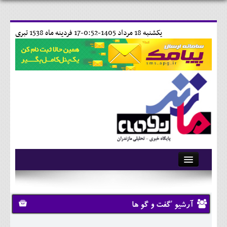
يکشنبه 18 مرداد 1405-0:52-
17 فردينه ماه 1538 تبری
آرشیو
تماس با ما
آرشیو 'گفت و گو ها
وبلاگ