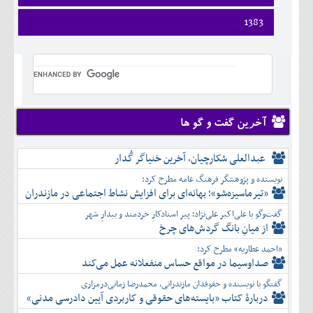
ارديبهشت
تير
شهريور
آبان
دی
اسفند
فروردين
1383
خرداد
مرداد
مهر
آذر
بهمن
ارديبهشت
تير
شهريور
آبان
دی
اسفند
فروردين
خرداد
مرداد
مهر
آذر
بهمن
ارديبهشت
تير
شهريور
آبان
دی
اسفند
خرداد
مرداد
مهر
آذر
بهمن
تير
شهريور
آبان
دی
اسفند
مرداد
مهر
آذر
بهمن
شهريور
آخرین گفت و گو ها
آبان
دی
اسفند
مهر
آذر
بهمن
آبان
عبدالعلی شکارچیان، آخرین خنیاگر گُدار
دی
اسفند
آذر
بهمن
نویسنده و پژوهشگر فرهنگ عامه مطرح کرد:
دی
اسفند
«تیرماسیزه‌شو»؛ بهانه‌ای برای افزایش نشاط اجتماعی در مازندران
بهمن
گفت‌وگو با علی‌اکبر علی‌نژاد؛ پیر استادکارِ خردمند و بیدارِ شهر
اسفند
از میانِ بانگ گردش‌های چرخ
«احمد عطاریه» مطرح کرد:
صداوسیما در مواقع حساس منفعلانه عمل می‌کند
گفتگو با نویسنده و حقوقدان مازندرانی، محمدرضا زمانی‌درمزاری
دربارۀ کتاب ”بایسته‌های حقوقی و کاربردی آیین دادرسی مدنی»