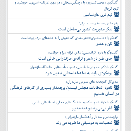
گفتگوی «محمدکشاورز» با «چنگیزشیخلی» در مورد غارقلعه اسپهبد خورشید و
کیجاکرچال
نیم قرن غارشناسی
پدر دانش محیط زیست ایران:
تفكر مديريت کشور بی‌سامان است
گفتگو با «حامدنبوی»؛هنرمندی که هنرش را به خانه‌های مردم برده است
نان و عشق
گفت‌وگو با داود کیاقاسمی؛ شاعر، ترانه سرا و خواننده
جای طنز در شعر و ترانه‌ی مازندرانی خالی است
گفتگو با دکتر محمدرضا طبیبی، عضو هیأت علمی دانشگاه مازندران
بومگردی باید به دغدغه استانی تبدیل شود
مدیرکل کتابخانه های عمومی مازندران:
نامزد انتخابات مجلس نیستم/ پرچمدار بسیاری از کارهای فرهنگی
در استان هستیم
گفتگو با خواننده پیشکسوت آهنگ های محلی، استاد علی طالبی
انار تی‌تی ره موندنه مه یار...
نوازنده تار و سه تار و آهنگساز مازندرانی:
تعصبات به موسیقی ما ضربه می زند