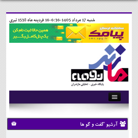
شنبه 17 مرداد 1405-6:36-
16 فردينه ماه 1538 تبری
آرشیو
تماس با ما
آرشیو 'گفت و گو ها
وبلاگ