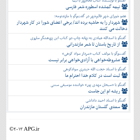
گفتگو با نویسنده کتاب 500روز با نیما
نیمه گمشده اسطوره شعر فارسی
عضو شورای شهر قائم‌شهر در گفت‌و‌گو با مازندنومه:
شهردار را به حاشیه برده اند/ برخی اعضای شورا در کار شهردار
دخالت می کنند
گفتگو با اسدالله عمادی به بهانه چاپ دو کتاب این پژوهشگر ساروی
از تاریخ باستان تا شعر مازندرانی
گفت‌وگو با مولف کتاب «سردار سواد کوهی»
مشروطه‌خواهی با آزادی‌خواهی برابر نیست
گفتگو با استاد حجت الله حیدری سوادکوهی
ثبت است در کلام خدا احترام ما
گفتگو با «سبحان مهدی پور» خواننده موسیقی سنتی
ریشه ام این جاست
گفتگو با استاد احمد داداشی
سعدی گلستان مازندران
©2013 APG.ir