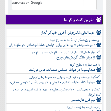
تير
شهريور
آبان
دی
اسفند
خرداد
مرداد
مهر
آذر
بهمن
تير
شهريور
آبان
دی
اسفند
مرداد
مهر
آذر
بهمن
شهريور
آخرین گفت و گو ها
آبان
دی
اسفند
مهر
آذر
بهمن
آبان
عبدالعلی شکارچیان، آخرین خنیاگر گُدار
دی
اسفند
آذر
بهمن
نویسنده و پژوهشگر فرهنگ عامه مطرح کرد:
دی
اسفند
«تیرماسیزه‌شو»؛ بهانه‌ای برای افزایش نشاط اجتماعی در مازندران
بهمن
گفت‌وگو با علی‌اکبر علی‌نژاد؛ پیر استادکارِ خردمند و بیدارِ شهر
اسفند
از میانِ بانگ گردش‌های چرخ
«احمد عطاریه» مطرح کرد:
صداوسیما در مواقع حساس منفعلانه عمل می‌کند
گفتگو با نویسنده و حقوقدان مازندرانی، محمدرضا زمانی‌درمزاری
دربارۀ کتاب ”بایسته‌های حقوقی و کاربردی آیین دادرسی مدنی»
گفتگوی «محمدکشاورز» با «چنگیزشیخلی» در مورد غارقلعه اسپهبد خورشید و
کیجاکرچال
نیم قرن غارشناسی
پدر دانش محیط زیست ایران: