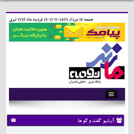
جمعه 16 مرداد 1405-17:0-
15 فردينه ماه 1538 تبری
آرشیو
تماس با ما
آرشیو 'گفت و گو ها
وبلاگ