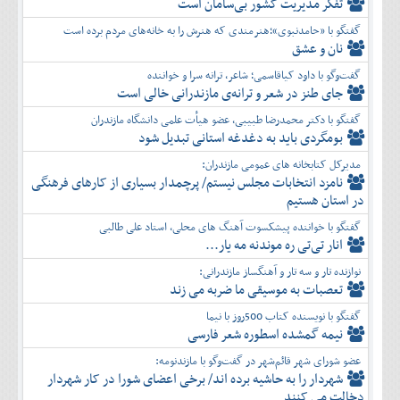
تفكر مديريت کشور بی‌سامان است
گفتگو با «حامدنبوی»؛هنرمندی که هنرش را به خانه‌های مردم برده است
نان و عشق
گفت‌وگو با داود کیاقاسمی؛ شاعر، ترانه سرا و خواننده
جای طنز در شعر و ترانه‌ی مازندرانی خالی است
گفتگو با دکتر محمدرضا طبیبی، عضو هیأت علمی دانشگاه مازندران
بومگردی باید به دغدغه استانی تبدیل شود
مدیرکل کتابخانه های عمومی مازندران:
نامزد انتخابات مجلس نیستم/ پرچمدار بسیاری از کارهای فرهنگی
در استان هستیم
گفتگو با خواننده پیشکسوت آهنگ های محلی، استاد علی طالبی
انار تی‌تی ره موندنه مه یار...
نوازنده تار و سه تار و آهنگساز مازندرانی:
تعصبات به موسیقی ما ضربه می زند
گفتگو با نویسنده کتاب 500روز با نیما
نیمه گمشده اسطوره شعر فارسی
عضو شورای شهر قائم‌شهر در گفت‌و‌گو با مازندنومه:
شهردار را به حاشیه برده اند/ برخی اعضای شورا در کار شهردار
دخالت می کنند