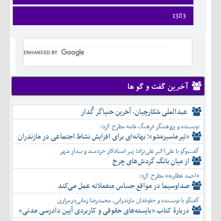
ارديبهشت
تير
شهريور
آبان
دی
اسفند
فروردين
1383
خرداد
مرداد
مهر
آذر
بهمن
ارديبهشت
تير
شهريور
آبان
دی
اسفند
فروردين
خرداد
مرداد
مهر
آذر
بهمن
ارديبهشت
تير
شهريور
آبان
دی
اسفند
خرداد
مرداد
مهر
آذر
بهمن
تير
شهريور
آبان
دی
اسفند
مرداد
مهر
آذر
بهمن
شهريور
آخرین گفت و گو ها
آبان
دی
اسفند
مهر
آذر
بهمن
آبان
عبدالعلی شکارچیان، آخرین خنیاگر گُدار
دی
اسفند
آذر
بهمن
نویسنده و پژوهشگر فرهنگ عامه مطرح کرد:
دی
اسفند
«تیرماسیزه‌شو»؛ بهانه‌ای برای افزایش نشاط اجتماعی در مازندران
بهمن
گفت‌وگو با علی‌اکبر علی‌نژاد؛ پیر استادکارِ خردمند و بیدارِ شهر
اسفند
از میانِ بانگ گردش‌های چرخ
«احمد عطاریه» مطرح کرد:
صداوسیما در مواقع حساس منفعلانه عمل می‌کند
گفتگو با نویسنده و حقوقدان مازندرانی، محمدرضا زمانی‌درمزاری
دربارۀ کتاب ”بایسته‌های حقوقی و کاربردی آیین دادرسی مدنی»