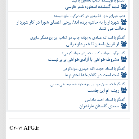
گفتگو با نویسنده کتاب 500روز با نیما
نیمه گمشده اسطوره شعر فارسی
عضو شورای شهر قائم‌شهر در گفت‌و‌گو با مازندنومه:
شهردار را به حاشیه برده اند/ برخی اعضای شورا در کار شهردار
دخالت می کنند
گفتگو با اسدالله عمادی به بهانه چاپ دو کتاب این پژوهشگر ساروی
از تاریخ باستان تا شعر مازندرانی
گفت‌وگو با مولف کتاب «سردار سواد کوهی»
مشروطه‌خواهی با آزادی‌خواهی برابر نیست
گفتگو با استاد حجت الله حیدری سوادکوهی
ثبت است در کلام خدا احترام ما
گفتگو با «سبحان مهدی پور» خواننده موسیقی سنتی
ریشه ام این جاست
گفتگو با استاد احمد داداشی
سعدی گلستان مازندران
©2013 APG.ir