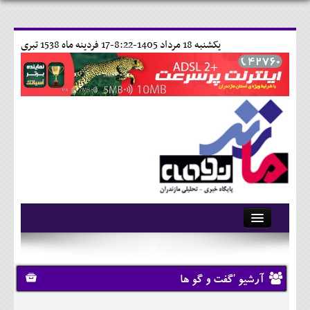
يکشنبه 18 مرداد 1405-8:22-
17 فردينه ماه 1538 تبری
آرشیو
تماس با ما
آرشیو 'گفت و گو ها
وبلاگ