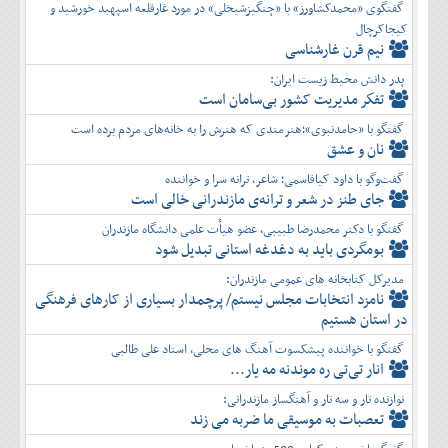
گفتگوی «محمدکشاورز» با «چنگیزشیخلی» در مورد غارقلعه اسپهبد خورشید و
کیجاکرچال
نیم قرن غارشناسی
پدر دانش محیط زیست ایران:
تفكر مديريت کشور بی‌سامان است
گفتگو با «حامدنبوی»؛هنرمندی که هنرش را به خانه‌های مردم برده است
نان و عشق
گفت‌وگو با داود کیاقاسمی؛ شاعر، ترانه سرا و خواننده
جای طنز در شعر و ترانه‌ی مازندرانی خالی است
گفتگو با دکتر محمدرضا طبیبی، عضو هیأت علمی دانشگاه مازندران
بومگردی باید به دغدغه استانی تبدیل شود
مدیرکل کتابخانه های عمومی مازندران:
نامزد انتخابات مجلس نیستم/ پرچمدار بسیاری از کارهای فرهنگی
در استان هستیم
گفتگو با خواننده پیشکسوت آهنگ های محلی، استاد علی طالبی
انار تی‌تی ره موندنه مه یار...
نوازنده تار و سه تار و آهنگساز مازندرانی:
تعصبات به موسیقی ما ضربه می زند