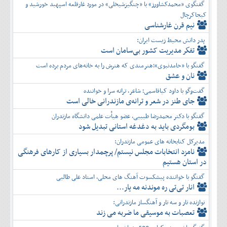
گفتگوی «محمدکشاورز» با «چنگیزشیخلی» در مورد غارقلعه اسپهبد خورشید و
کیجاکرچال
نیم قرن غارشناسی
پدر دانش محیط زیست ایران:
تفكر مديريت کشور بی‌سامان است
گفتگو با «حامدنبوی»؛هنرمندی که هنرش را به خانه‌های مردم برده است
نان و عشق
گفت‌وگو با داود کیاقاسمی؛ شاعر، ترانه سرا و خواننده
جای طنز در شعر و ترانه‌ی مازندرانی خالی است
گفتگو با دکتر محمدرضا طبیبی، عضو هیأت علمی دانشگاه مازندران
بومگردی باید به دغدغه استانی تبدیل شود
مدیرکل کتابخانه های عمومی مازندران:
نامزد انتخابات مجلس نیستم/ پرچمدار بسیاری از کارهای فرهنگی
در استان هستیم
گفتگو با خواننده پیشکسوت آهنگ های محلی، استاد علی طالبی
انار تی‌تی ره موندنه مه یار...
نوازنده تار و سه تار و آهنگساز مازندرانی:
تعصبات به موسیقی ما ضربه می زند