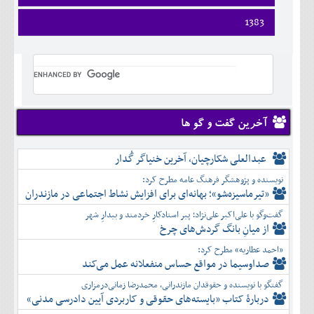
ارديبهشت
تير
شهريور
آبان
دی
اسفند
فروردين
1383
خرداد
مرداد
مهر
آذر
بهمن
ارديبهشت
تير
شهريور
آبان
دی
اسفند
فروردين
خرداد
مرداد
مهر
آذر
بهمن
ارديبهشت
تير
شهريور
آبان
دی
اسفند
خرداد
مرداد
مهر
آذر
بهمن
تير
شهريور
آبان
دی
اسفند
مرداد
مهر
آذر
بهمن
شهريور
آخرین گفت و گو ها
آبان
دی
اسفند
مهر
آذر
بهمن
آبان
عبدالعلی شکارچیان، آخرین خنیاگر گُدار
دی
اسفند
آذر
بهمن
نویسنده و پژوهشگر فرهنگ عامه مطرح کرد:
دی
اسفند
«تیرماسیزه‌شو»؛ بهانه‌ای برای افزایش نشاط اجتماعی در مازندران
بهمن
گفت‌وگو با علی‌اکبر علی‌نژاد؛ پیر استادکارِ خردمند و بیدارِ شهر
اسفند
از میانِ بانگ گردش‌های چرخ
«احمد عطاریه» مطرح کرد:
صداوسیما در مواقع حساس منفعلانه عمل می‌کند
گفتگو با نویسنده و حقوقدان مازندرانی، محمدرضا زمانی‌درمزاری
دربارۀ کتاب ”بایسته‌های حقوقی و کاربردی آیین دادرسی مدنی»