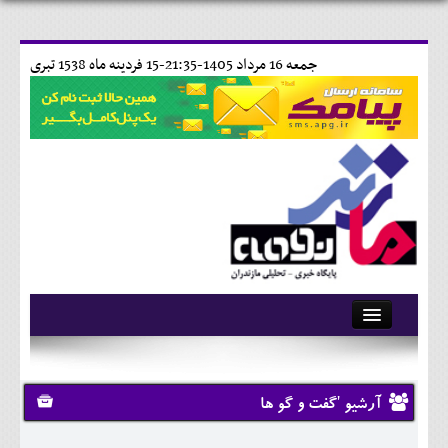
جمعه 16 مرداد 1405-21:35-
15 فردينه ماه 1538 تبری
آرشیو
تماس با ما
آرشیو 'گفت و گو ها
وبلاگ