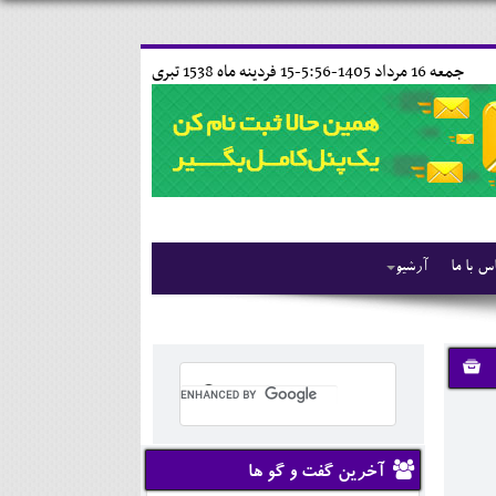
جمعه 16 مرداد 1405-5:56-
15 فردينه ماه 1538 تبری
س با ما
آرشیو
آخرین گفت و گو ها