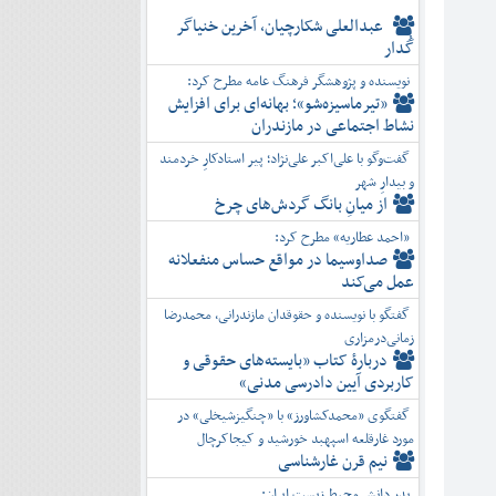
عبدالعلی شکارچیان، آخرین خنیاگر
گُدار
نویسنده و پژوهشگر فرهنگ عامه مطرح کرد:
«تیرماسیزه‌شو»؛ بهانه‌ای برای افزایش
نشاط اجتماعی در مازندران
گفت‌وگو با علی‌اکبر علی‌نژاد؛ پیر استادکارِ خردمند
و بیدارِ شهر
از میانِ بانگ گردش‌های چرخ
«احمد عطاریه» مطرح کرد:
صداوسیما در مواقع حساس منفعلانه
عمل می‌کند
گفتگو با نویسنده و حقوقدان مازندرانی، محمدرضا
زمانی‌درمزاری
دربارۀ کتاب ”بایسته‌های حقوقی و
کاربردی آیین دادرسی مدنی»
گفتگوی «محمدکشاورز» با «چنگیزشیخلی» در
مورد غارقلعه اسپهبد خورشید و کیجاکرچال
نیم قرن غارشناسی
پدر دانش محیط زیست ایران: