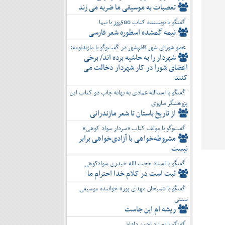
تعصبات به موسیقی ما ضربه می زند
گفتگو با نویسنده کتاب 500روز با نیما
نیمه گمشده اسطوره شعر فارسی
عضو شورای شهر قائم‌شهر در گفت‌و‌گو با مازندنومه:
شهردار را به حاشیه برده اند/ برخی
اعضای شورا در کار شهردار دخالت می
کنند
گفتگو با اسدالله عمادی به بهانه چاپ دو کتاب این
پژوهشگر ساروی
از تاریخ باستان تا شعر مازندرانی
گفت‌وگو با مولف کتاب «سردار سواد کوهی»
مشروطه‌خواهی با آزادی‌خواهی برابر
نیست
گفتگو با استاد حجت الله حیدری سوادکوهی
ثبت است در کلام خدا احترام ما
گفتگو با «سبحان مهدی پور» خواننده موسیقی
سنتی
ریشه ام این جاست
گفتگو با استاد احمد داداشی